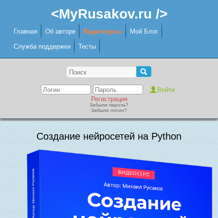
<MyRusakov.ru />
Главная
Об авторе
Видеокурсы
Мой Блог
Служба поддержки
Тесты
Регистрация
Забыли пароль?
Забыли логин?
Создание нейросетей на Python