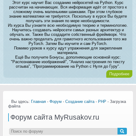
Этот курс научит Вас созданию нейросетей на Python. Курс
рассчитан на начинающих. Вся информация идёт от простого к
сложному очень маленькими шажками. При этом глубокое
знание математики не требуется. Поскольку в курсе Вы будете
получать эти знания по мере необходимости.
Из курса Вы узнаете всю необходимую теорию и терминологию.
Научитесь создавать нейросети самых разных архитектур и
обучать их. Также Вы создадите собственный фреймворк. Что
очень важно проделать для грамотного использования того же
PyTorch. Затем Вы изучите и сам PyTorch.
Помимо уроков к курсу идут упражнения для закрепления
материала.
Ещё Вы получите Бонусы, дополняющие основной курс:
"Распознавание изображений", "Анализ настроения по тексту
отзыва", "Программирование на Python с Нуля до Гуру".
Подробнее
Вы здесь:
Главная
-
Форум
-
Создание сайта
-
PHP
- Загрузка
файла
Форум сайта MyRusakov.ru