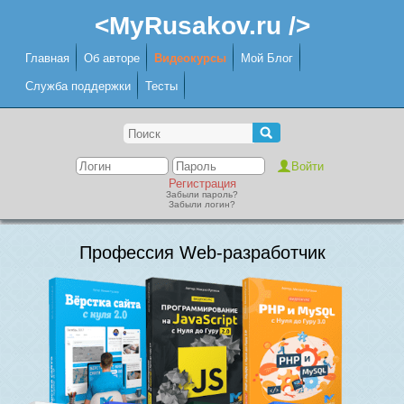
<MyRusakov.ru />
Главная
Об авторе
Видеокурсы
Мой Блог
Служба поддержки
Тесты
Регистрация
Забыли пароль?
Забыли логин?
Профессия Web-разработчик