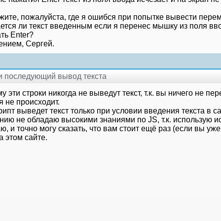
жите, пожалуйста, где я ошибся при попытке вывести перем
ается ли текст введенным если я перенес мышку из поля вв
ть Enter?
ением, Сергей.
 и последующий вывод текста
 эти строки никогда не выведут текст, т.к. вы ничего не пере
я не происходит.
ипт выведет текст только при условии введения текста в с
ию не обладаю высокими знаниями по JS, т.к. использую ис
ю, и точно могу сказать, что вам стоит ещё раз (если вы уже
а этом сайте.