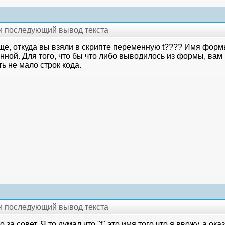
 и последующий вывод текста
ще, откуда вы взяли в скрипте переменную t???? Имя форм
нной. Для того, что бы что либо выводилось из формы, вам
ь не мало строк кода.
 и последующий вывод текста
 за совет. Я то думал что "t" это имя того что я ввожу. а ок