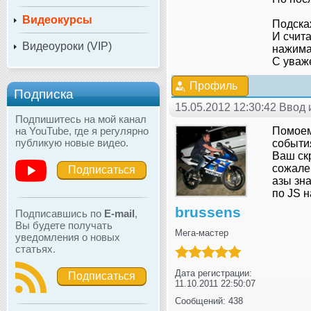
Видеокурсы
Подска
И счит
Видеоуроки (VIP)
нажима
С уваж
Профиль
Подписка
15.05.2012 12:30:42 Ввод
Подпишитесь на мой канал
на YouTube, где я регулярно
Помоему
публикую новые видео.
событи
Ваш скр
сожален
Подписаться
азы зна
по JS н
brussens
Подписавшись по
E-mail
,
Вы будете получать
Мега-мастер
уведомления о новых
статьях.
Дата регистрации:
Подписаться
11.10.2011 22:50:07
Сообщений: 438