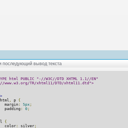
 и последующий вывод текста
YPE html PUBLIC "-//W3C//DTD XHTML 1.1//EN"
://www.w3.org/TR/xhtml11/DTD/xhtml11.dtd">
>
html
,
p
{
rgin
:
5px
;
dding
:
0
;
el
{
lor
:
silver
;