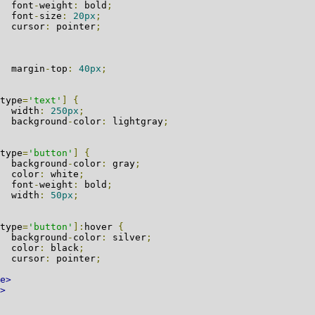
nt
-
weight
:
bold
;
nt
-
size
:
20px
;
rsor
:
pointer
;
rgin
-
top
:
40px
;
type
=
'text'
]
{
dth
:
250px
;
kground
-
color
:
lightgray
;
type
=
'button'
]
{
kground
-
color
:
gray
;
lor
:
white
;
nt
-
weight
:
bold
;
dth
:
50px
;
type
=
'button'
]:
hover
{
kground
-
color
:
silver
;
lor
:
black
;
rsor
:
pointer
;
e>
>