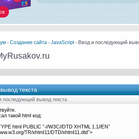
ум
-
Создание сайта
-
JavaScript
- Ввод и последующий выво
MyRusakov.ru
вывод текста
 и последующий вывод текста
твуйте.
ал такой html код:
YPE html PUBLIC "-//W3C//DTD XHTML 1.1//EN"
/www.w3.org/TR/xhtml11/DTD/xhtml11.dtd">