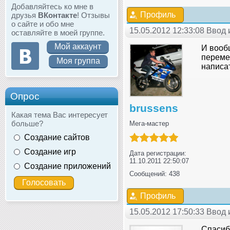
Добавляйтесь ко мне в
Профиль
друзья
ВКонтакте
! Отзывы
о сайте и обо мне
15.05.2012 12:33:08 Ввод
оставляйте в моей группе.
Мой аккаунт
И вооб
переме
Моя группа
написат
Опрос
brussens
Какая тема Вас интересует
больше?
Мега-мастер
Создание сайтов
Создание игр
Дата регистрации:
11.10.2011 22:50:07
Создание приложений
Сообщений: 438
Профиль
15.05.2012 17:50:33 Ввод
Спасибо