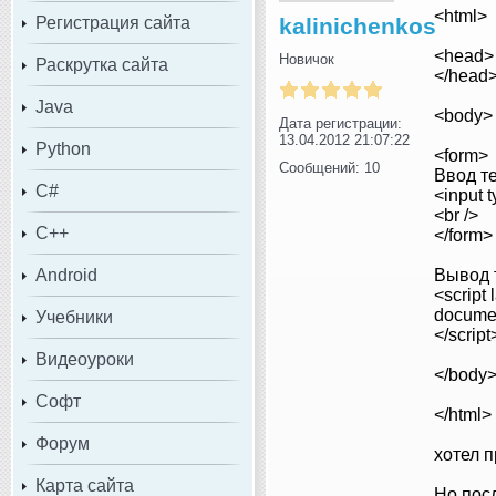
<html>
Регистрация сайта
kalinichenkos
<head>
Новичок
Раскрутка сайта
</head
Java
<body>
Дата регистрации:
13.04.2012 21:07:22
Python
<form>
Сообщений: 10
Ввод те
C#
<input t
<br />
C++
</form>
Android
Вывод 
<script
document
Учебники
</script
Видеоуроки
</body
Софт
</html>
Форум
хотел п
Карта сайта
Но посл