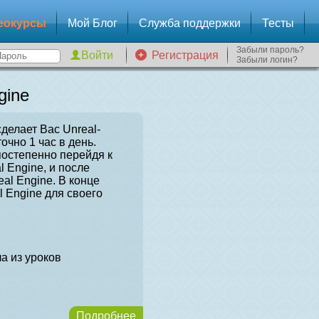
еокурсы
Мой Блог
Служба поддержки
Тесты
Забыли пароль?
Регистрация
Забыли логин?
gine
сделает Вас Unreal-
очно 1 час в день.
постепенно перейдя к
l Engine, и после
al Engine. В конце
l Engine для своего
а из уроков
Подробнее