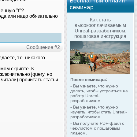
Бесплатный онлайн-
семинар
енную "t"?
ода или надо обязательно
Как стать
высокооплачиваемым
Unreal-разработчиком:
пошаговая инструкция
Сообщение #2
даёте, т.е. никакого
амом скрипте. К
ключительно jquery, но
 читали) прочитать статьи
После семинара:
- Вы узнаете, что нужно
делать, чтобы устроиться на
работу Unreal-
разработчиком.
- Вы узнаете, что нужно
изучить, чтобы стать Unreal-
разработчиком.
- Вы получите PDF-файл с
чек-листом с пошаговым
планом.