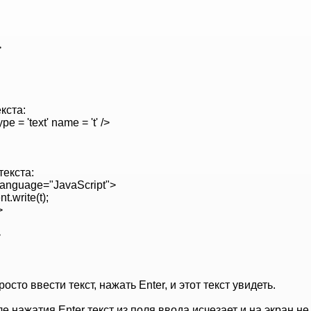
>
кста:
ype = 'text' name = 't' />
текста:
 language="JavaScript">
.write(t);
>
>
росто ввести текст, нажать Enter, и этот текст увидеть.
е нажатия Enter текст из поля ввода исчезает и на экран н