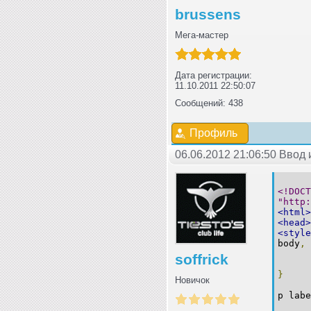
brussens
Мега-мастер
Дата регистрации:
11.10.2011 22:50:07
Сообщений: 438
Профиль
06.06.2012 21:06:50 Ввод
<!DOCT
"http
<html>
<head>
<style
body
,
ma
soffrick
pa
}
Новичок
p lab
co