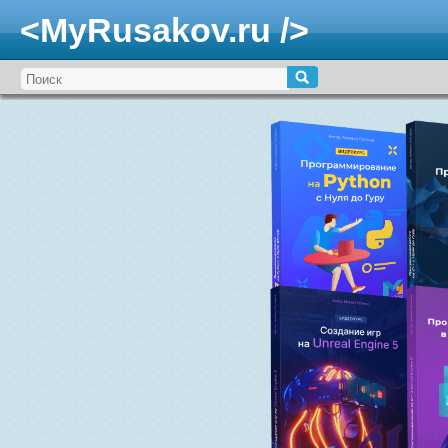
<MyRusakov.ru />