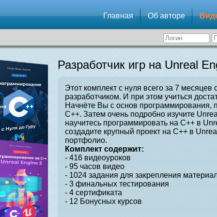
Главная
Об авторе
Вид
Разработчик игр на Unreal En
Этот комплект с нуля всего за 7 месяцев 
разработчиком. И при этом учиться достат
Начнёте Вы с основ программирования, 
C++. Затем очень подробно изучите Unrea
научитесь программировать на C++ в Unre
создадите крупный проект на C++ в Unrea
портфолио.
Комплект содержит:
- 416 видеоуроков
- 95 часов видео
- 1024 задания для закрепления материал
- 3 финальных тестирования
- 4 сертификата
- 12 Бонусных курсов