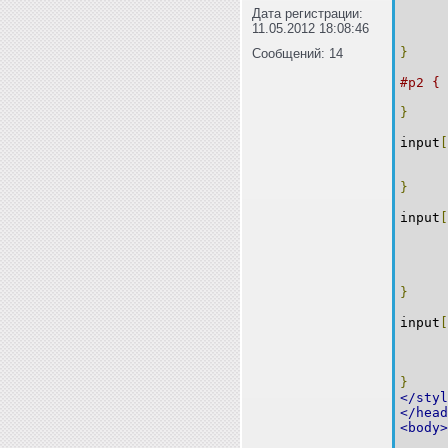
fo
Дата регистрации:
fo
11.05.2012 18:08:46
cu
}
Сообщений: 14
#p2 {
ma
}
input
[
wi
bac
}
input
[
bac
co
fo
wi
}
input
[
bac
co
cu
}
</styl
</head
<body>