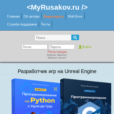
<MyRusakov.ru />
Главная
Об авторе
Видеокурсы
Мой Блог
Служба поддержки
Тесты
Регистрация
Забыли пароль?
Забыли логин?
Разработчик игр на Unreal Engine