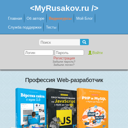
<MyRusakov.ru />
Главная
Об авторе
Видеокурсы
Мой Блог
Служба поддержки
Тесты
Регистрация
Забыли пароль?
Забыли логин?
Профессия Web-разработчик