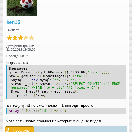
ken15
Эксперт
Дата регистрации:
11.05.2012 19:59:33
Сообщений: 89
я делаю так
$messages
=
getAllMessages
(
getIDOnLogin
(
$_SESSION
[
"login"
]));
$to
=
getUserOnID
(
$messages
[
$i
][
"to"
]);
$mysqli
=
new
mysqli
(
""
,
""
,
""
,
""
;
$result_set
=
$mysqli
->
query
(
"SELECT COUNT(`id`) FROM
`messages` WHERE `to`='$to' AND `view`='0'"
;
$row
=
$result_set
->
fetch_assoc
();
print_r
(
$row
);
а view(tinyint) по умолчанию = 1 выводит просто
Array
(
[
COUNT
(
`id`
)]
=>
0
)
хотя есть новые сообшения которые я еще не видел
Профиль