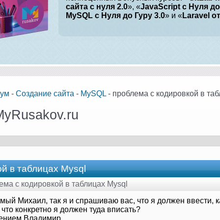
сайта с нуля 2.0
», «
JavaScript с Нуля до
MySQL с Нуля до Гуру 3.0
» и «
Laravel о
ум
-
Создание сайта
-
MySQL
- проблема с кодировкой в таб
MyRusakov.ru
й в таблицах Mysql
лема с кодировкой в таблицах Mysql
ый Михаил, так я и спрашиваю вас, что я должен ввести, ка
что конкретно я должен туда вписать?
ением,Владимир