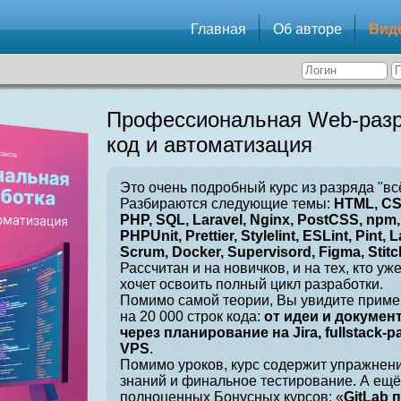
Главная
Об авторе
Вид
Профессиональная Web-разр
код и автоматизация
Это очень подробный курс из разряда "вс
Разбираются следующие темы:
HTML, CSS
PHP, SQL, Laravel, Nginx, PostCSS, npm, 
PHPUnit, Prettier, Stylelint, ESLint, Pint, L
Scrum, Docker, Supervisord, Figma, Stitch
Рассчитан и на новичков, и на тех, кто уж
хочет освоить полный цикл разработки.
Помимо самой теории, Вы увидите приме
на 20 000 строк кода:
от идеи и докумен
через планирование на Jira, fullstack-
VPS
.
Помимо уроков, курс содержит упражнен
знаний и финальное тестирование. А ещё
полноценных Бонусных курсов: «
GitLab 