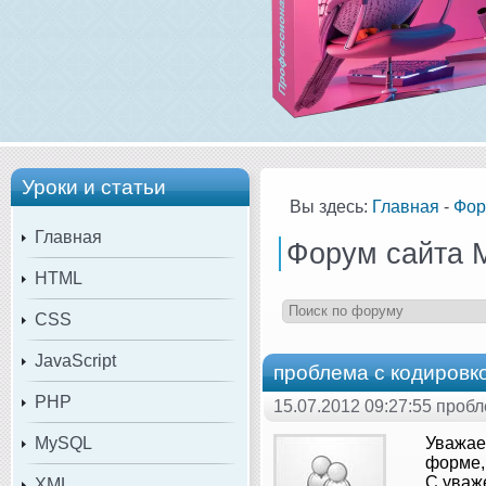
Уроки и статьи
Вы здесь:
Главная
-
Фор
Главная
Форум сайта 
HTML
CSS
JavaScript
проблема с кодировко
PHP
15.07.2012 09:27:55 проб
MySQL
Уважаем
форме, 
С уваж
XML