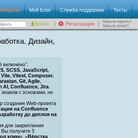
еокурсы
Мой Блог
Служба поддержки
Тесты
Забыли пароль?
Регистрация
Забыли логин?
аботка. Дизайн,
ё включено".
, SCSS, JavaScript,
Vite, Vitest, Composer,
arastan, Git, Agile,
 AI, Confluence, Jira
.
е знаком с основами, но
р создания Web-проекта
тации на Confluence
разработку до деплоя на
ия для закрепления
 Вы получите 5
под ключ
», «
Вёрстка