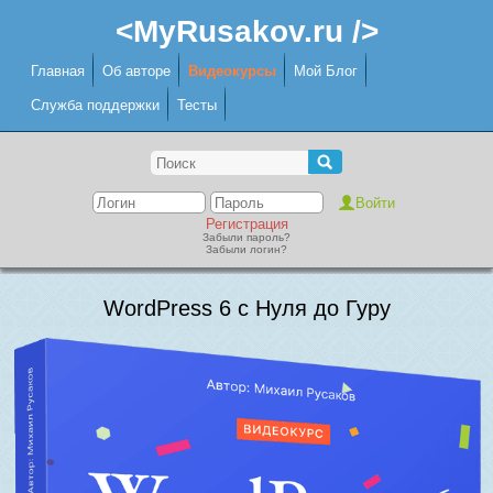
<MyRusakov.ru />
Главная
Об авторе
Видеокурсы
Мой Блог
Служба поддержки
Тесты
Регистрация
Забыли пароль?
Забыли логин?
WordPress 6 с Нуля до Гуру