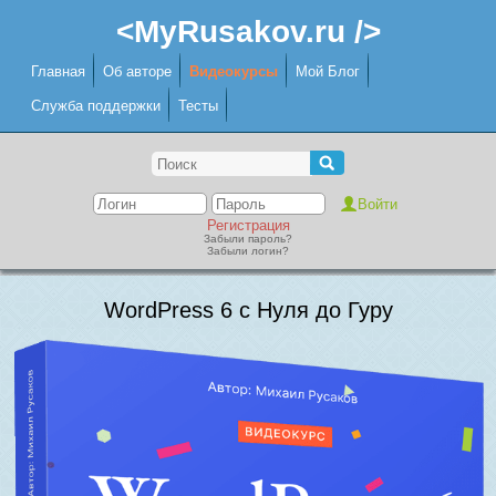
<MyRusakov.ru />
Главная
Об авторе
Видеокурсы
Мой Блог
Служба поддержки
Тесты
Регистрация
Забыли пароль?
Забыли логин?
WordPress 6 с Нуля до Гуру