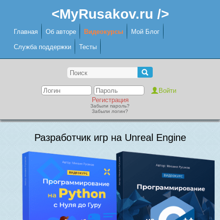
<MyRusakov.ru />
Главная
Об авторе
Видеокурсы
Мой Блог
Служба поддержки
Тесты
Регистрация
Забыли пароль?
Забыли логин?
Разработчик игр на Unreal Engine