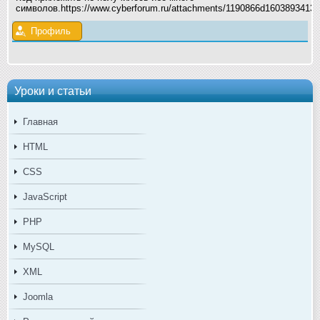
символов.https://www.cyberforum.ru/attachments/1190866d1603893413
Профиль
Уроки и статьи
Главная
HTML
CSS
JavaScript
PHP
MySQL
XML
Joomla