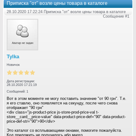
Приписка "от" возле цены товара в каталоге
28.10.2020 17:22:24 Приписка "от" возле цены товара в каталоге
Сообщение #1
Tylka
Новичок
Дата регистрации:
28.10.2020 17:21:19
Сообщений: 1
Вот в этом моменте не могу поставить значение "от 90 грн". Т.е.
я его ставлю, оно появляется на секунду, после чего снова
отображает "90 грн"
<div class="js-product-price js-store-prod-price-val t-
store__card__price-value" data-product-price-def="90" data-product-
price-def-str="90">90</div>
Это каталог со всплывающими окнами, помогите пожалуйста.
Код приложить не получилось ибо много