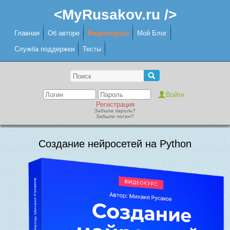
<MyRusakov.ru />
Главная
Об авторе
Видеокурсы
Мой Блог
Служба поддержки
Тесты
Регистрация
Забыли пароль?
Забыли логин?
Создание нейросетей на Python