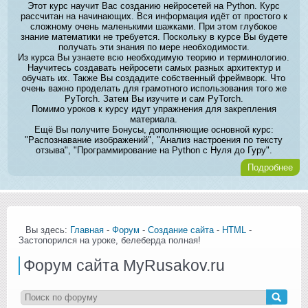
Этот курс научит Вас созданию нейросетей на Python. Курс
рассчитан на начинающих. Вся информация идёт от простого к
сложному очень маленькими шажками. При этом глубокое
знание математики не требуется. Поскольку в курсе Вы будете
получать эти знания по мере необходимости.
Из курса Вы узнаете всю необходимую теорию и терминологию.
Научитесь создавать нейросети самых разных архитектур и
обучать их. Также Вы создадите собственный фреймворк. Что
очень важно проделать для грамотного использования того же
PyTorch. Затем Вы изучите и сам PyTorch.
Помимо уроков к курсу идут упражнения для закрепления
материала.
Ещё Вы получите Бонусы, дополняющие основной курс:
"Распознавание изображений", "Анализ настроения по тексту
отзыва", "Программирование на Python с Нуля до Гуру".
Подробнее
Вы здесь:
Главная
-
Форум
-
Создание сайта
-
HTML
-
Застопорился на уроке, белеберда полная!
Форум сайта MyRusakov.ru