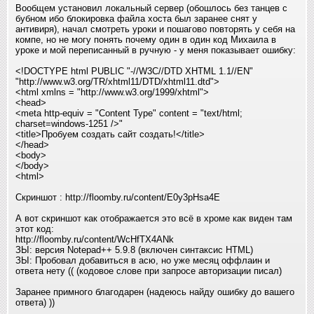
Вообщем установил локальный сервер (обошлось без танцев с
бубном ибо блокировка файла хоста был заранее снят у
антивиря), начал смотреть уроки и пошагово повторять у себя на
компе, но не могу понять почему один в один код Михаила в
уроке и мой переписанный в ручную - у меня показывает ошибку:
<!DOCTYPE html PUBLIC "-//W3C//DTD XHTML 1.1//EN"
"http://www.w3.org/TR/xhtml11/DTD/xhtml11.dtd">
<html xmlns = "http://www.w3.org/1999/xhtml">
<head>
<meta http-equiv = "Content Type" content = "text/html;
charset=windows-1251 />"
<title>Пробуем создать сайт создать!</title>
</head>
<body>
</body>
<html>
Скриншот : http://floomby.ru/content/E0y3pHsa4E
А вот скриншот как отображается это всё в хроме как виден там
этот код:
http://floomby.ru/content/WcHfTX4ANk
ЗЫ: версия Notepad++ 5.9.8 (включен синтаксис HTML)
ЗЫ: Пробовал добавиться в асю, но уже месяц оффлаин и
ответа нету (( (кодовое слове при запросе авторизации писал)
Заранее примного благодарен (надеюсь найду ошибку до вашего
ответа) ))