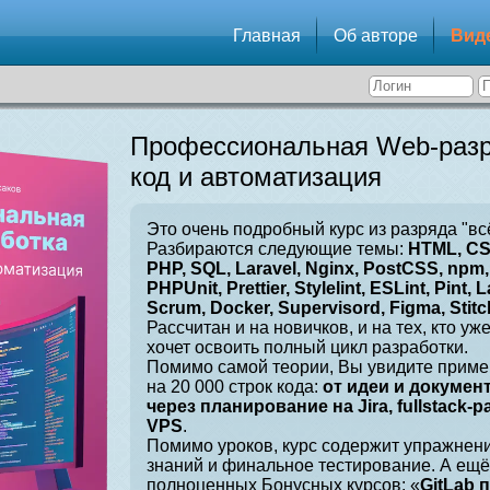
Главная
Об авторе
Вид
Профессиональная Web-разр
код и автоматизация
Это очень подробный курс из разряда "вс
Разбираются следующие темы:
HTML, CSS
PHP, SQL, Laravel, Nginx, PostCSS, npm, 
PHPUnit, Prettier, Stylelint, ESLint, Pint, L
Scrum, Docker, Supervisord, Figma, Stitch
Рассчитан и на новичков, и на тех, кто уж
хочет освоить полный цикл разработки.
Помимо самой теории, Вы увидите приме
на 20 000 строк кода:
от идеи и докумен
через планирование на Jira, fullstack-
VPS
.
Помимо уроков, курс содержит упражнен
знаний и финальное тестирование. А ещё
полноценных Бонусных курсов: «
GitLab 