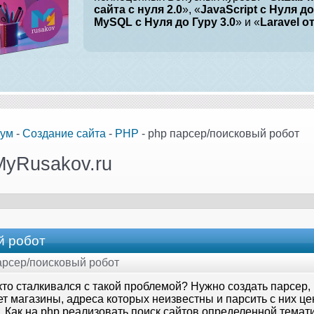
сайта с нуля 2.0
», «
JavaScript с Нуля до
MySQL с Нуля до Гуру 3.0
» и «
Laravel о
ум
-
Создание сайта
-
PHP
- php парсер/поисковый робот
MyRusakov.ru
й робот
парсер/поисковый робот
то сталкивался с такой проблемой? Нужно создать парсер, 
ет магазины, адреса которых неизвестны и парсить с них ц
. Как на php реализовать поиск сайтов определенной темат