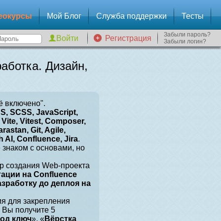
еокурсы
Мой Блог
Служба поддержки
Тесты
Забыли пароль?
Регистрация
Забыли логин?
аботка. Дизайн,
ё включено".
, SCSS, JavaScript,
Vite, Vitest, Composer,
arastan, Git, Agile,
 AI, Confluence, Jira
.
е знаком с основами, но
р создания Web-проекта
тации на Confluence
разработку до деплоя на
ия для закрепления
 Вы получите 5
под ключ
», «
Вёрстка