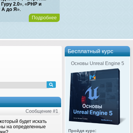
 Гуру 2.0
», «
PHP и
т А до Я
».
Подробнее
Бесплатный курс
Основы Unreal Engine 5
Сообщение #1
который будет искать
ены на определенные
Пройдя курс:
ики?