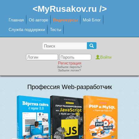
<MyRusakov.ru />
Главная
Об авторе
Видеокурсы
Мой Блог
Служба поддержки
Тесты
Регистрация
Забыли пароль?
Забыли логин?
Профессия Web-разработчик