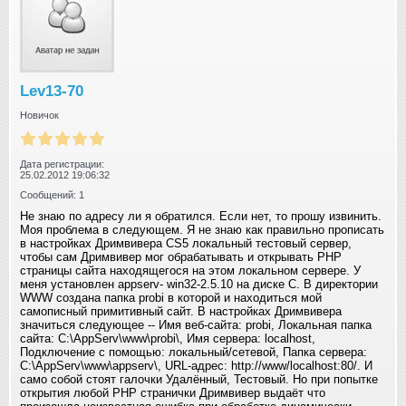
Lev13-70
Новичок
Дата регистрации:
25.02.2012 19:06:32
Сообщений: 1
Не знаю по адресу ли я обратился. Если нет, то прошу извинить.
Моя проблема в следующем. Я не знаю как правильно прописать
в настройках Дримвивера CS5 локальный тестовый сервер,
чтобы сам Дримвивер мог обрабатывать и открывать PHP
страницы сайта находящегося на этом локальном сервере. У
меня установлен appserv- win32-2.5.10 на диске С. В директории
WWW создана папка probi в которой и находиться мой
самописный примитивный сайт. В настройках Дримвивера
значиться следующее -- Имя веб-сайта: probi, Локальная папка
сайта: C:\AppServ\www\probi\, Имя сервера: localhost,
Подключение с помощью: локальный/сетевой, Папка сервера:
C:\AppServ\www\appserv\, URL-адрес: http://www/localhost:80/. И
само собой стоят галочки Удалённый, Тестовый. Но при попытке
открытия любой PHP странички Дримвивер выдаёт что