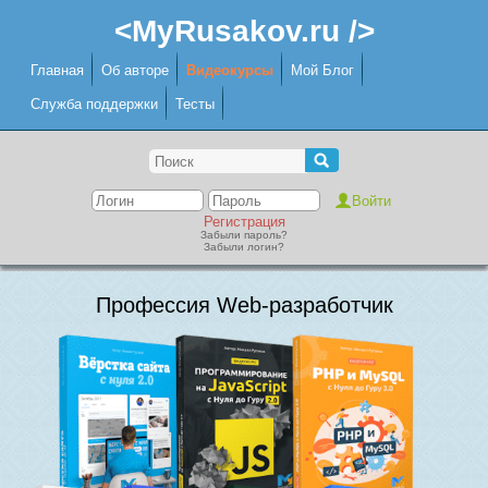
<MyRusakov.ru />
Главная
Об авторе
Видеокурсы
Мой Блог
Служба поддержки
Тесты
Регистрация
Забыли пароль?
Забыли логин?
Профессия Web-разработчик