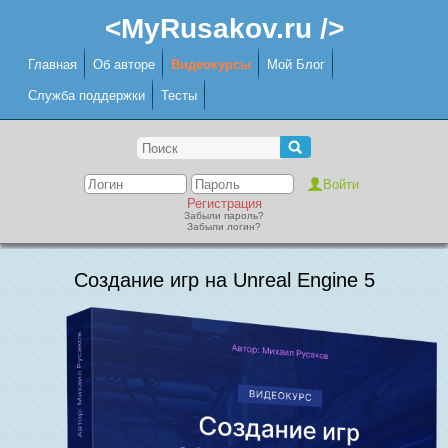
<MyRusakov.ru />
Главная
Об авторе
Видеокурсы
Мой Блог
Служба поддержки
Тесты
Регистрация
Забыли пароль?
Забыли логин?
Создание игр на Unreal Engine 5