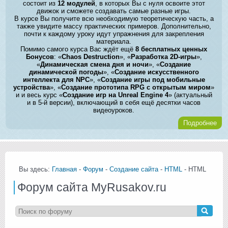
состоит из
12 модулей
, в которых Вы с нуля освоите этот
движок и сможете создавать самые разные игры.
В курсе Вы получите всю необходимую теоретическую часть, а
также увидите массу практических примеров. Дополнительно,
почти к каждому уроку идут упражнения для закрепления
материала.
Помимо самого курса Вас ждёт ещё
8 бесплатных ценных
Бонусов
: «
Chaos Destruction
», «
Разработка 2D-игры
»,
«
Динамическая смена дня и ночи
», «
Создание
динамической погоды
», «
Создание искусственного
интеллекта для NPC
», «
Создание игры под мобильные
устройства
», «
Создание прототипа RPG с открытым миром
»
и и весь курс «
Создание игр на Unreal Engine 4
» (актуальный
и в 5-й версии), включающий в себя ещё десятки часов
видеоуроков.
Подробнее
Вы здесь:
Главная
-
Форум
-
Создание сайта
-
HTML
- HTML
Форум сайта MyRusakov.ru