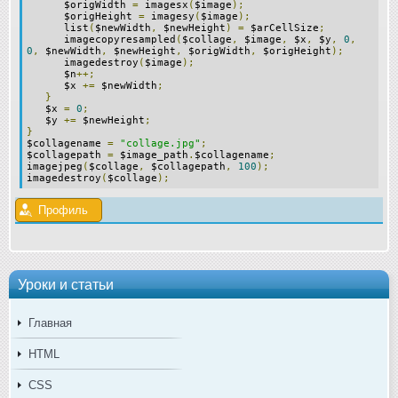
$origWidth
=
imagesx
(
$image
);
$origHeight
=
imagesy
(
$image
);
list
(
$newWidth
,
$newHeight
)
=
$arCellSize
;
imagecopyresampled
(
$collage
,
$image
,
$x
,
$y
,
0
,
0
,
$newWidth
,
$newHeight
,
$origWidth
,
$origHeight
);
imagedestroy
(
$image
);
$n
++;
$x
+=
$newWidth
;
}
$x
=
0
;
$y
+=
$newHeight
;
}
$collagename
=
"collage.jpg"
;
$collagepath
=
$image_path
.
$collagename
;
imagejpeg
(
$collage
,
$collagepath
,
100
);
imagedestroy
(
$collage
);
Профиль
Уроки и статьи
Главная
HTML
CSS