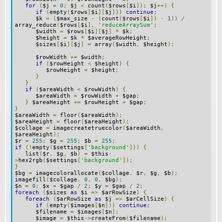
for
(
$j
=
0
;
$j
<
count
(
$rows
[
$i
]);
$j
++)
{
if
(
empty
(
$rows
[
$i
][
$j
]))
continue
;
$k
=
(
$max_size
-
(
count
(
$rows
[
$i
])
-
1
))
/
array_reduce
(
$rows
[
$i
],
'reduceArraySum'
;
$width
=
$rows
[
$i
][
$j
]
*
$k
;
$height
=
$k
*
$averageRowHeight
;
$sizes
[
$i
][
$j
]
=
array
(
$width
,
$height
);
$rowWidth
+=
$width
;
if
(
$rowHeight
<
$height
)
{
$rowHeight
=
$height
;
}
}
if
(
$areaWidth
<
$rowWidth
)
{
$areaWidth
=
$rowWidth
+
$gap
;
}
$areaHeight
+=
$rowHeight
+
$gap
;
}
$areaWidth
=
floor
(
$areaWidth
);
$areaHeight
=
floor
(
$areaHeight
);
$collage
=
imagecreatetruecolor
(
$areaWidth
,
$areaHeight
);
$r
=
255
;
$g
=
255
;
$b
=
255
;
if
(!
empty
(
$settings
[
'background'
]))
{
list
(
$r
,
$g
,
$b
)
=
$this
-
>
hex2rgb
(
$settings
[
'background'
]);
}
$bg
=
imagecolorallocate
(
$collage
,
$r
,
$g
,
$b
);
imagefill
(
$collage
,
0
,
0
,
$bg
);
$n
=
0
;
$x
=
$gap
/
2
;
$y
=
$gap
/
2
;
foreach
(
$sizes
as
$i
=>
$arRowSize
)
{
foreach
(
$arRowSize
as
$j
=>
$arCellSize
)
{
if
(
empty
(
$images
[
$n
]))
continue
;
$filename
=
$images
[
$n
];
$image
=
$this
->
createFrom
(
$filename
);