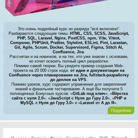
Это очень подробный курс из разряда "всё включено".
Разбираются следующие темы:
HTML, CSS, SCSS, JavaScript,
PHP, SQL, Laravel, Nginx, PostCSS, npm, Vite, Vitest,
Composer, PHPUnit, Prettier, Stylelint, ESLint, Pint, Larastan,
Git, Agile, Scrum, Docker, Supervisord, Figma, Stitch AI,
Confluence, Jira
.
Рассчитан и на новичков, и на тех, кто уже знаком с основами,
но хочет освоить полный цикл разработки.
Помимо самой теории, Вы увидите пример создания Web-
проекта на 20 000 строк кода:
от идеи и документации на
Confluence через планирование на Jira, fullstack-разработку
до деплоя на VPS
.
Помимо уроков, курс содержит упражнения для закрепления
знаний и финальное тестирование. А ещё Вы получите 5
полноценных Бонусных курсов: «
GitLab под ключ
», «
Вёрстка
сайта с нуля 2.0
», «
JavaScript с Нуля до Гуру 2.0
», «
PHP и
MySQL с Нуля до Гуру 3.0
» и «
Laravel от А до Я
».
Подробнее