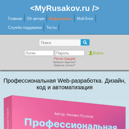
<MyRusakov.ru />
Главная
Об авторе
Видеокурсы
Мой Блог
Служба поддержки
Тесты
Регистрация
Забыли пароль?
Забыли логин?
Профессиональная Web-разработка. Дизайн,
код и автоматизация