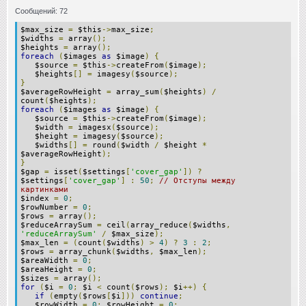
Сообщений: 72
$max_size
=
$this
->
max_size
;
$widths
=
array
();
$heights
=
array
();
foreach
(
$images
as
$image
)
{
$source
=
$this
->
createFrom
(
$image
);
$heights
[]
=
imagesy
(
$source
);
}
$averageRowHeight
=
array_sum
(
$heights
)
/
count
(
$heights
);
foreach
(
$images
as
$image
)
{
$source
=
$this
->
createFrom
(
$image
);
$width
=
imagesx
(
$source
);
$height
=
imagesy
(
$source
);
$widths
[]
=
round
(
$width
/
$height
*
$averageRowHeight
);
}
$gap
=
isset
(
$settings
[
'cover_gap'
])
?
$settings
[
'cover_gap'
]
:
50
;
// Отступы между
картинками
$index
=
0
;
$rowNumber
=
0
;
$rows
=
array
();
$reduceArraySum
=
ceil
(
array_reduce
(
$widths
,
'reduceArraySum'
/
$max_size
);
$max_len
=
(
count
(
$widths
)
>
4
)
?
3
:
2
;
$rows
=
array_chunk
(
$widths
,
$max_len
);
$areaWidth
=
0
;
$areaHeight
=
0
;
$sizes
=
array
();
for
(
$i
=
0
;
$i
<
count
(
$rows
);
$i
++)
{
if
(
empty
(
$rows
[
$i
]))
continue
;
$rowWidth
=
0
;
$rowHeight
=
0
;