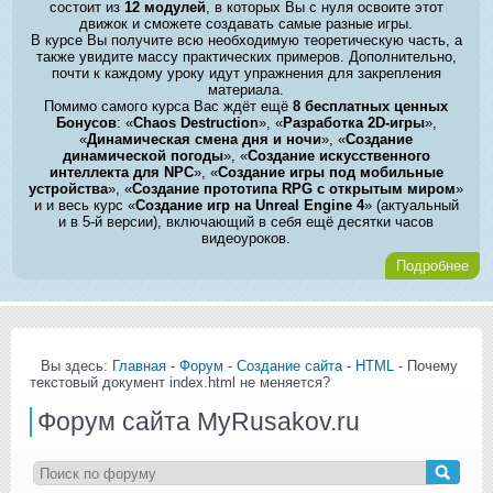
состоит из
12 модулей
, в которых Вы с нуля освоите этот
движок и сможете создавать самые разные игры.
В курсе Вы получите всю необходимую теоретическую часть, а
также увидите массу практических примеров. Дополнительно,
почти к каждому уроку идут упражнения для закрепления
материала.
Помимо самого курса Вас ждёт ещё
8 бесплатных ценных
Бонусов
: «
Chaos Destruction
», «
Разработка 2D-игры
»,
«
Динамическая смена дня и ночи
», «
Создание
динамической погоды
», «
Создание искусственного
интеллекта для NPC
», «
Создание игры под мобильные
устройства
», «
Создание прототипа RPG с открытым миром
»
и и весь курс «
Создание игр на Unreal Engine 4
» (актуальный
и в 5-й версии), включающий в себя ещё десятки часов
видеоуроков.
Подробнее
Вы здесь:
Главная
-
Форум
-
Создание сайта
-
HTML
- Почему
текстовый документ index.html не меняется?
Форум сайта MyRusakov.ru