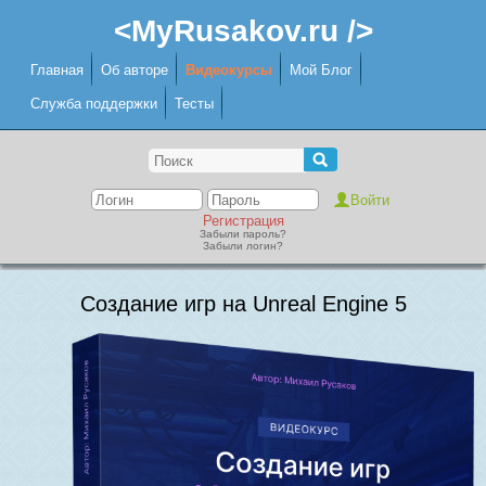
<MyRusakov.ru />
Главная
Об авторе
Видеокурсы
Мой Блог
Служба поддержки
Тесты
Регистрация
Забыли пароль?
Забыли логин?
Создание игр на Unreal Engine 5