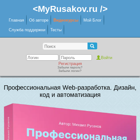
<MyRusakov.ru />
Главная
Об авторе
Видеокурсы
Мой Блог
Служба поддержки
Тесты
Регистрация
Забыли пароль?
Забыли логин?
Профессиональная Web-разработка. Дизайн,
код и автоматизация