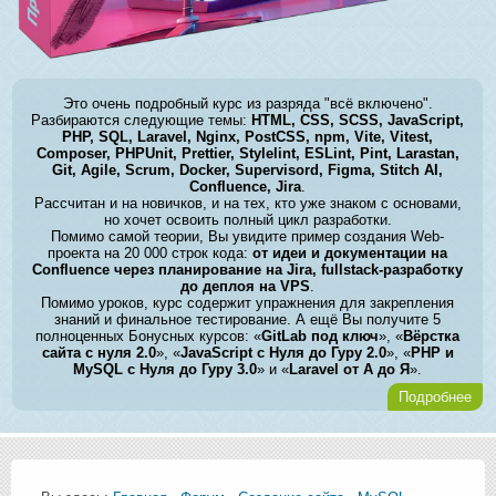
Это очень подробный курс из разряда "всё включено".
Разбираются следующие темы:
HTML, CSS, SCSS, JavaScript,
PHP, SQL, Laravel, Nginx, PostCSS, npm, Vite, Vitest,
Composer, PHPUnit, Prettier, Stylelint, ESLint, Pint, Larastan,
Git, Agile, Scrum, Docker, Supervisord, Figma, Stitch AI,
Confluence, Jira
.
Рассчитан и на новичков, и на тех, кто уже знаком с основами,
но хочет освоить полный цикл разработки.
Помимо самой теории, Вы увидите пример создания Web-
проекта на 20 000 строк кода:
от идеи и документации на
Confluence через планирование на Jira, fullstack-разработку
до деплоя на VPS
.
Помимо уроков, курс содержит упражнения для закрепления
знаний и финальное тестирование. А ещё Вы получите 5
полноценных Бонусных курсов: «
GitLab под ключ
», «
Вёрстка
сайта с нуля 2.0
», «
JavaScript с Нуля до Гуру 2.0
», «
PHP и
MySQL с Нуля до Гуру 3.0
» и «
Laravel от А до Я
».
Подробнее