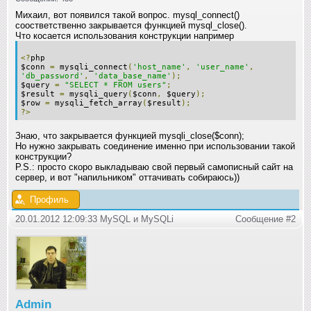
Михаил, вот появился такой вопрос. mysql_connect()
соостветственно закрывается функцией mysql_close().
Что косается использования конструкции например
<?
php
$conn
=
mysqli_connect
(
'host_name'
,
'user_name'
,
'db_password'
,
'data_base_name'
);
$query
=
"SELECT * FROM users"
;
$result
=
mysqli_query
(
$conn
,
$query
);
$row
=
mysqli_fetch_array
(
$result
);
?>
Знаю, что закрывается функцией mysqli_close($conn);
Но нужно закрывать соединение именно при использовании такой
конструкции?
P.S.: просто скоро выкладываю свой первый самописный сайт на
сервер, и вот "напильником" оттачивать собираюсь))
Профиль
20.01.2012 12:09:33 MySQL и MySQLi
Сообщение #2
Admin