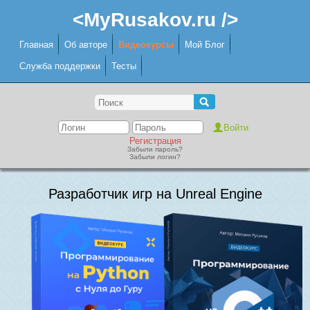
<MyRusakov.ru />
Главная
Об авторе
Видеокурсы
Мой Блог
Служба поддержки
Тесты
Регистрация
Забыли пароль?
Забыли логин?
Разработчик игр на Unreal Engine