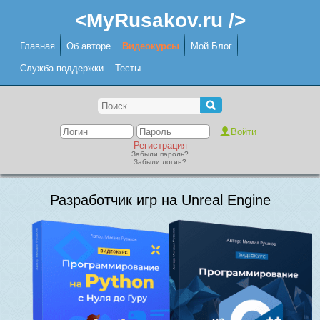
<MyRusakov.ru />
Главная
Об авторе
Видеокурсы
Мой Блог
Служба поддержки
Тесты
Регистрация
Забыли пароль?
Забыли логин?
Разработчик игр на Unreal Engine