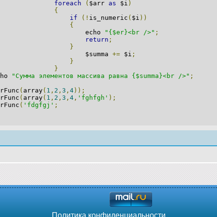
foreach
(
$arr
as
$i
)
{
if
(!
is_numeric
(
$i
))
{
echo
"{$er}<br />"
;
return
;
}
summa
+=
$i
;
}
}
ho
"Сумма элементов массива равна {$summa}<br />"
;
Func
(
array
(
1
,
2
,
3
,
4
));
Func
(
array
(
1
,
2
,
3
,
4
,
'fghfgh'
);
Func
(
'fdgfgj'
;
Политика конфиденциальности