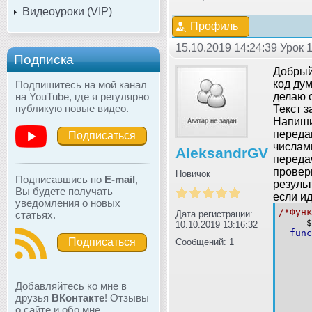
Видеоуроки (VIP)
Профиль
15.10.2019 14:24:39 Урок 
Подписка
Добрый
код дум
Подпишитесь на мой канал
на YouTube, где я регулярно
делаю 
публикую новые видео.
Текст з
Напиши
переда
Подписаться
числам
AleksandrGV
переда
провер
Новичок
Подписавшись по
E-mail
,
результ
Вы будете получать
если и
уведомления о новых
/*Функ
статьях.
Дата регистрации:
$a
10.10.2019 13:16:32
func
Подписаться
Сообщений: 1
$
$
Добавляйтесь ко мне в
друзья
ВКонтакте
! Отзывы
о сайте и обо мне