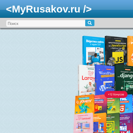
<MyRusakov.ru />