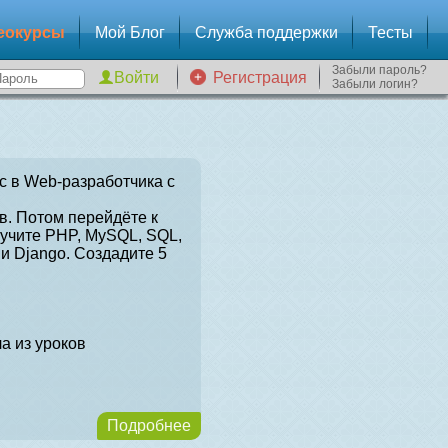
еокурсы
Мой Блог
Служба поддержки
Тесты
Забыли пароль?
Регистрация
Забыли логин?
с в Web-разработчика с
в. Потом перейдёте к
зучите PHP, MySQL, SQL,
и Django. Создадите 5
а из уроков
Подробнее