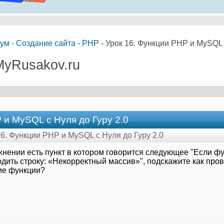
ум
-
Создание сайта
-
PHP
- Урок 16. Функции PHP и MySQL 
MyRusakov.ru
 и MySQL с Нуля до Гуру 2.0
16. Функции PHP и MySQL с Нуля до Гуру 2.0
жнении есть пункт в котором говорится следующее "Если фу
одить строку: «Некорректный массив»", подскажите как пр
ие функции?