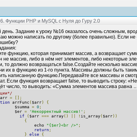
16. Функции PHP и MySQL с Нуля до Гуру 2.0
 день. Задание к уроку №16 оказалось очень сложным, врод
аю можно написать по другому (более правильно). Если не 
ошибку?
адания:
те функцию, которая принимает массив, а возвращает сумм
н не массив, либо в нём нет элементов, либо некоторые эл
и, то должно возвращаться false.Создайте несколько масс
чи их в функцию из 1-го пункта. Массивы должны быть таки
ить написанную функцию.Передавайте все массивы и смот
ат. Если функция возвращает false, то выводить строку: «
дёт число, то выводить: «Сумма элементов массива равна 
ции*/
rr
=
[];
tion
arrFunc
(
$arr
)
{
summa
=
0
;
er
=
'Некорректный массив!'
;
if
(
$arr
===
array
()
||
!
is_array
(
$arr
))
{
echo
"{$er}<br />"
;
return
;
}
else
{