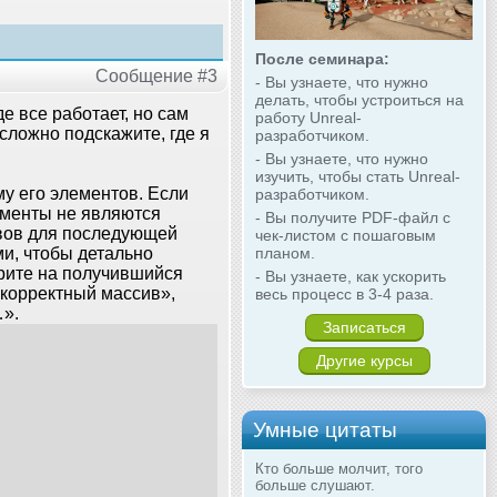
После семинара:
Сообщение #3
- Вы узнаете, что нужно
делать, чтобы устроиться на
е все работает, но сам
работу Unreal-
сложно подскажите, где я
разработчиком.
- Вы узнаете, что нужно
изучить, чтобы стать Unreal-
у его элементов. Если
разработчиком.
ементы не являются
- Вы получите PDF-файл с
ивов для последующей
чек-листом с пошаговым
ми, чтобы детально
планом.
рите на получившийся
- Вы узнаете, как ускорить
Некорректный массив»,
весь процесс в 3-4 раза.
…».
Записаться
Другие курсы
Умные цитаты
Кто больше молчит, того
больше слушают.