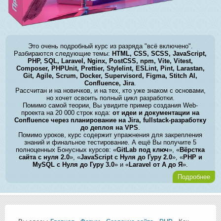
Это очень подробный курс из разряда "всё включено".
Разбираются следующие темы:
HTML, CSS, SCSS, JavaScript,
PHP, SQL, Laravel, Nginx, PostCSS, npm, Vite, Vitest,
Composer, PHPUnit, Prettier, Stylelint, ESLint, Pint, Larastan,
Git, Agile, Scrum, Docker, Supervisord, Figma, Stitch AI,
Confluence, Jira
.
Рассчитан и на новичков, и на тех, кто уже знаком с основами,
но хочет освоить полный цикл разработки.
Помимо самой теории, Вы увидите пример создания Web-
проекта на 20 000 строк кода:
от идеи и документации на
Confluence через планирование на Jira, fullstack-разработку
до деплоя на VPS
.
Помимо уроков, курс содержит упражнения для закрепления
знаний и финальное тестирование. А ещё Вы получите 5
полноценных Бонусных курсов: «
GitLab под ключ
», «
Вёрстка
сайта с нуля 2.0
», «
JavaScript с Нуля до Гуру 2.0
», «
PHP и
MySQL с Нуля до Гуру 3.0
» и «
Laravel от А до Я
».
Подробнее