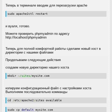
Теперь в терминале вводим для перезагрузки apache
sudo apache2ctl restart
и вуаля, готово.
Можете проверить phpmyadmin по адресу
http://localhost/phpmyadmin
Теперь для полной комфортной работы сделаем новый хост в
директории с нашими файлами
Проделываем следующие действия
создаем новую директорию нашего хоста
mkdir
~
/sites/
mysite
.
com
копируем конфигурационный файл с настройками хоста
Выполняем последовательно комманды
cd
/
etc
/
apache2
/
sites
-
available
sudo cp
default
mysite
.
com