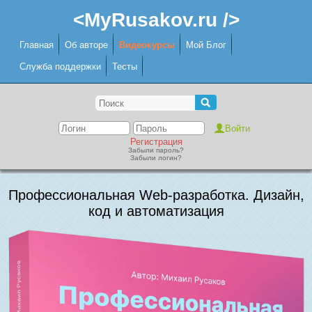
<MyRusakov.ru />
Главная
Об авторе
Видеокурсы
Мой Блог
Служба поддержки
Тесты
Регистрация
Забыли пароль?
Забыли логин?
Профессиональная Web-разработка. Дизайн,
код и автоматизация