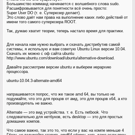
Большинство комманд начинается с волшебного слова sudo.
Расшифровывается для понятности всё очень просто:
Super User DO (т. е. Суперюзер делает).
Это слово даёт нам права на выполнение каких либо действий от
имени того самого суперюзера ROOT.
Так, думаю хватит теории, теперь настало время для практики.
Для начала нам нужно выбрать и скачать дистрибутив самой
системы, я использую и вам советую Ubuntu Linux версии 10.04.
Скачать их можно с оф сайта ubuntu
http://www.ubuntu.com/download/ubuntu/alternative-download.
Давайте рассмотрим версии ubuntu и выберем иерархию
процессора.
ubuntu-10.04.3-alternate-amd64
напрашивается попрос, что же такое amd 64, вы только не
подумайте, что это для процов от амд, это для процов x64, а кто
производитель не важно.
Alternate — это вид устройства. т. е. Есть netbook. Что
следовательно для нетбуков, есть desktop — это для простых
домашних компов.
Что самое важно, так это то, что если у вас на компе меньше 4
Гбозу, не вздумайте ставить amd64 сборку, хоть даже если проц