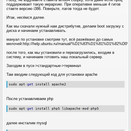
поддерживает такую иерархию. При оперативке меньше 4 гигов
ставте версию i386. Поверьте, лагов тогда не будет.
Итак, несёмся далее.
Как мы скачали нужный нам дистрибутив, делаем boot загрузку с
диска и начинаем устанавливать.
мануал по установке смотрим тут, всё разжёвано до самых
мелочей:http://help.ubuntu.ru/manual/%D1%83%D1%81%D1%
после того, как мы установили и перезагрузились, входим в
систему, и начинаем готовить наш локальный сервер.
Заходим в пуск->стандартные->терминал
Там вводим следующий код для установки apache
sudo apt
-
get
install apache2
После устанавливаем php
sudo apt
-
get
install php5 libapache
-
mod
-
php5
далее инсталим mysql