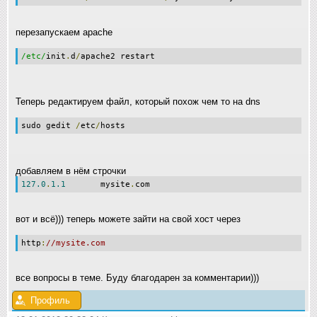
перезапускаем apache
/etc/
init
.
d
/
apache2 restart
Теперь редактируем файл, который похож чем то на dns
sudo gedit
/
etc
/
hosts
добавляем в нём строчки
127.0
.
1.1
mysite
.
com
вот и всё))) теперь можете зайти на свой хост через
http
:
//mysite.com
все вопросы в теме. Буду благодарен за комментарии)))
Профиль