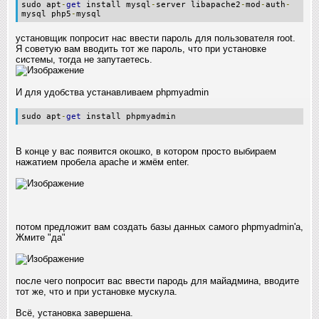
sudo apt
-
get
install mysql
-
server libapache2
-
mod
-
auth
-
mysql php5
-
mysql
установщик попросит нас ввести пароль для пользователя root.
Я советую вам вводить тот же пароль, что при установке
системы, тогда не запутаетесь.
И для удобства устанавливаем phpmyadmin
sudo apt
-
get
install phpmyadmin
В конце у вас появится окошко, в котором просто выбираем
нажатием пробела apache и жмём enter.
потом предложит вам создать базы данных самого phpmyadmin'а,
Жмите "да"
после чего попросит вас ввести пародь для майадмина, вводите
тот же, что и при установке мускула.
Всё, установка завершена.