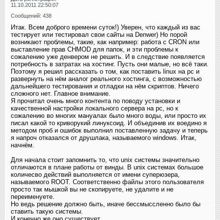
11.10.2011 22:50:07
Сообщений: 438
Итак. Всем доброго времени суток!) Уверен, что каждый из вас
тестирует или тестировал свои сайты на Denwer) Но порой
возникают проблемы, такие, как например: работа с CRON или
выставление прав CHMOD для папок, и эти проблемы к
сожалению уже денвером не решить. И в следствие появляется
потребность в затратах на хостинг. Пусть они малые, но всё таки.
Поэтому я решил рассказать о том, как поставить linux на pc и
развернуть на нём аналог реального хостинга, с возможностью
дальнейшего тестирования и отладки на нём скриптов. Ничего
сложного нет. Главное внимание.
Я прочитал очень много контента по поводу установки и
качественной настройки локального сервера на pc, но к
сожалению во многих мануалах было много воды, или просто их
писал какой то криворукий линуксоид. И объединив их воедино я
методом проб и ошибок выполнил поставленную задачу и теперь
я напроч отказался от друшлака, называемого windows. Итак,
начнём.
Для начала стоит запомнить то, что unix системы значительно
отличаются в плане работы от винды. В unix системах большое
количесво действий выполняется от имени суперюзера,
называемого ROOT. Соответственно файлы этого пользователя
просто так мышкой вы не скопируете, не удалите и не
переименуете.
Но ведь решение должно быть, иначе бессмыссленно было бы
ставить такую системы.
И конечно же оно существует.