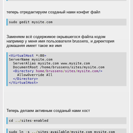
теперь отредактируем созданый нами конфиг файл
sudo gedit mysite
.
com
Заменяем всё содержимое окрывшегося файла кодом
например у меня имя пользователя brussens, и директория
домашняя имеет такое же имя
<VirtualHost
*:80
>
ServerName mysite.com
ServerAlias mysite.com www.mysite.com
DocumentRoot /home/brussens/sites/mysite.com
<Directory
home
/
brussens
/
sites
/
mysite
.
com
/>
AllowOverride All
</Directory>
</VirtualHost>
Теперь делаем активным созданый нами хост
cd
../
sites
-
enabled
sudo ln
-
s
../
sites
-
available
/
mysite
.
com mysite
.
com