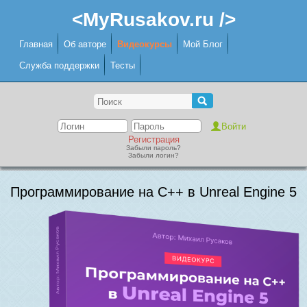
<MyRusakov.ru />
Главная
Об авторе
Видеокурсы
Мой Блог
Служба поддержки
Тесты
Регистрация
Забыли пароль?
Забыли логин?
Программирование на C++ в Unreal Engine 5