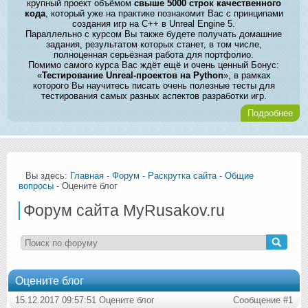
крупный проект объёмом
свыше 5000 строк качественного
кода
, который уже на практике познакомит Вас с принципами
создания игр на C++ в Unreal Engine 5.
Параллельно с курсом Вы также будете получать домашние
задания, результатом которых станет, в том числе,
полноценная серьёзная работа для портфолио.
Помимо самого курса Вас ждёт ещё и очень ценный Бонус:
«
Тестирование Unreal-проектов на Python
», в рамках
которого Вы научитесь писать очень полезные тесты для
тестирования самых разных аспектов разработки игр.
Подробнее
Вы здесь:
Главная
-
Форум
-
Раскрутка сайта
-
Общие
вопросы
- Оцените блог
Форум сайта MyRusakov.ru
Оцените блог
15.12.2017 09:57:51 Оцените блог
Сообщение #1