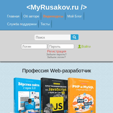
<MyRusakov.ru />
Главная
Об авторе
Видеокурсы
Мой Блог
Служба поддержки
Тесты
Регистрация
Забыли пароль?
Забыли логин?
Профессия Web-разработчик