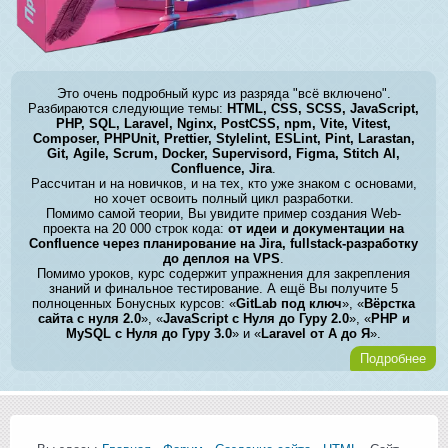
Это очень подробный курс из разряда "всё включено".
Разбираются следующие темы:
HTML, CSS, SCSS, JavaScript,
PHP, SQL, Laravel, Nginx, PostCSS, npm, Vite, Vitest,
Composer, PHPUnit, Prettier, Stylelint, ESLint, Pint, Larastan,
Git, Agile, Scrum, Docker, Supervisord, Figma, Stitch AI,
Confluence, Jira
.
Рассчитан и на новичков, и на тех, кто уже знаком с основами,
но хочет освоить полный цикл разработки.
Помимо самой теории, Вы увидите пример создания Web-
проекта на 20 000 строк кода:
от идеи и документации на
Confluence через планирование на Jira, fullstack-разработку
до деплоя на VPS
.
Помимо уроков, курс содержит упражнения для закрепления
знаний и финальное тестирование. А ещё Вы получите 5
полноценных Бонусных курсов: «
GitLab под ключ
», «
Вёрстка
сайта с нуля 2.0
», «
JavaScript с Нуля до Гуру 2.0
», «
PHP и
MySQL с Нуля до Гуру 3.0
» и «
Laravel от А до Я
».
Подробнее