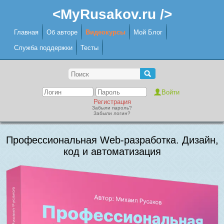
<MyRusakov.ru />
Главная
Об авторе
Видеокурсы
Мой Блог
Служба поддержки
Тесты
Регистрация
Забыли пароль?
Забыли логин?
Профессиональная Web-разработка. Дизайн,
код и автоматизация