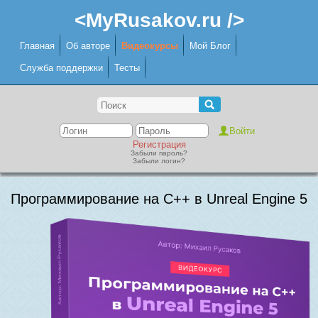
<MyRusakov.ru />
Главная
Об авторе
Видеокурсы
Мой Блог
Служба поддержки
Тесты
Регистрация
Забыли пароль?
Забыли логин?
Программирование на C++ в Unreal Engine 5