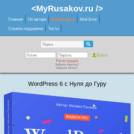
<MyRusakov.ru />
Главная
Об авторе
Видеокурсы
Мой Блог
Служба поддержки
Тесты
Регистрация
Забыли пароль?
Забыли логин?
WordPress 6 с Нуля до Гуру