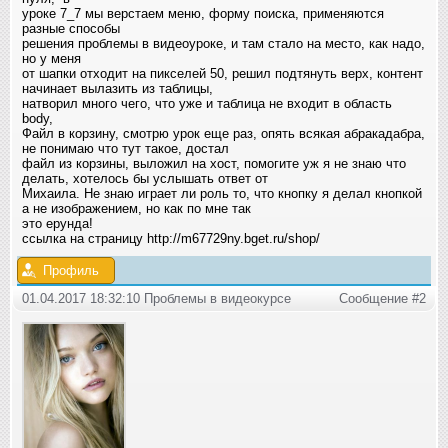
уроке 7_7 мы верстаем меню, форму поиска, применяются
разные способы
решения проблемы в видеоуроке, и там стало на место, как надо,
но у меня
от шапки отходит на пикселей 50, решил подтянуть верх, контент
начинает вылазить из таблицы,
натворил много чего, что уже и таблица не входит в область
body,
Файл в корзину, смотрю урок еще раз, опять всякая абракадабра,
не понимаю что тут такое, достал
файл из корзины, выложил на хост, помогите уж я не знаю что
делать, хотелось бы услышать ответ от
Михаила. Не знаю играет ли роль то, что кнопку я делал кнопкой
а не изображением, но как по мне так
это ерунда!
ссылка на страницу http://m67729ny.bget.ru/shop/
Профиль
01.04.2017 18:32:10 Проблемы в видеокурсе
Сообщение #2