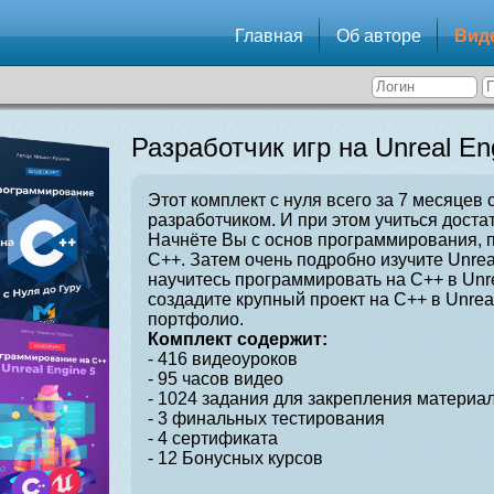
Главная
Об авторе
Вид
Разработчик игр на Unreal En
Этот комплект с нуля всего за 7 месяцев 
разработчиком. И при этом учиться достат
Начнёте Вы с основ программирования, 
C++. Затем очень подробно изучите Unrea
научитесь программировать на C++ в Unre
создадите крупный проект на C++ в Unrea
портфолио.
Комплект содержит:
- 416 видеоуроков
- 95 часов видео
- 1024 задания для закрепления материал
- 3 финальных тестирования
- 4 сертификата
- 12 Бонусных курсов