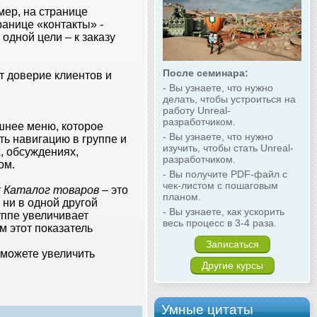
мер, на странице
ранице «контакты» -
 одной цели – к заказу
После семинара:
т доверие клиентов и
- Вы узнаете, что нужно
делать, чтобы устроиться на
работу Unreal-
разработчиком.
шнее меню, которое
- Вы узнаете, что нужно
ть навигацию в группе и
изучить, чтобы стать Unreal-
, обсуждениях,
разработчиком.
ом.
- Вы получите PDF-файл с
чек-листом с пошаговым
т
Каталог товаров
– это
планом.
ни в одной другой
- Вы узнаете, как ускорить
уппе увеличивает
весь процесс в 3-4 раза.
 этот показатель
Записаться
можете увеличить
Другие курсы
Умные цитаты