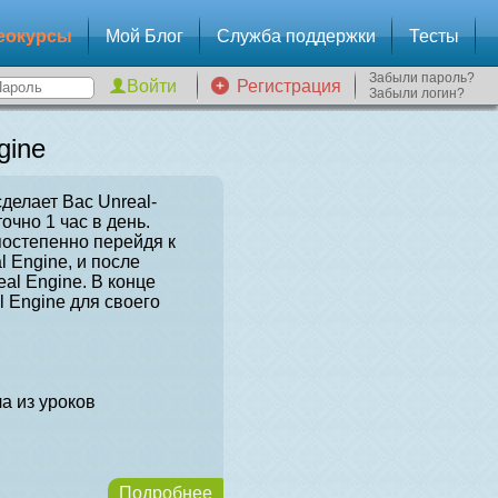
еокурсы
Мой Блог
Служба поддержки
Тесты
Забыли пароль?
Регистрация
Забыли логин?
gine
сделает Вас Unreal-
очно 1 час в день.
постепенно перейдя к
l Engine, и после
al Engine. В конце
l Engine для своего
а из уроков
Подробнее