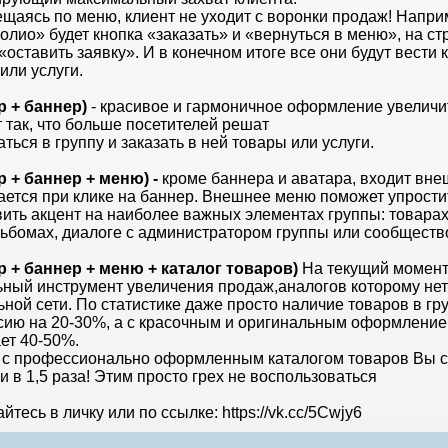
щаясь по меню, клиент не уходит с воронки продаж! Напри
лио» будет кнопка «заказать» и «вернуться в меню», на ст
«оставить заявку». И в конечном итоге все они будут вести к
или услуги.
р + баннер)
- красивое и гармоничное оформление увеличи
 так, что больше посетителей решат
ться в группу и заказать в ней товары или услуги.
р + баннер + меню) -
кроме баннера и аватара, входит вне
ается при клике на баннер. Внешнее меню поможет упрости
вить акцент на наиболее важных элементах группы: товарах
ьбомах, диалоге с администратором группы или сообществ
р + баннер + меню + каталог товаров)
На текущий момен
ьный инструмент увеличения продаж,аналогов которому нет 
ной сети. По статистике даже просто наличие товаров в гр
сию на 20-30%, а с красочным и оригинальным оформлением
ет 40-50%.
ь с профессионально оформленным каталогом товаров Вы с
 в 1,5 раза! Этим просто грех не воспользоваться
тесь в личку или по ссылке: https://vk.cc/5Cwjy6