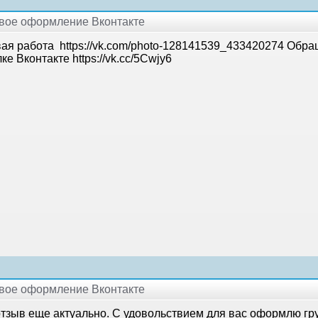
ивое оформление Вконтакте
ая работа https://vk.com/photo-128141539_433420274 Обра
ке Вконтакте https://vk.cc/5Cwjy6
ивое оформление Вконтакте
 отзыв еще актуально. С удовольствием для вас оформлю г