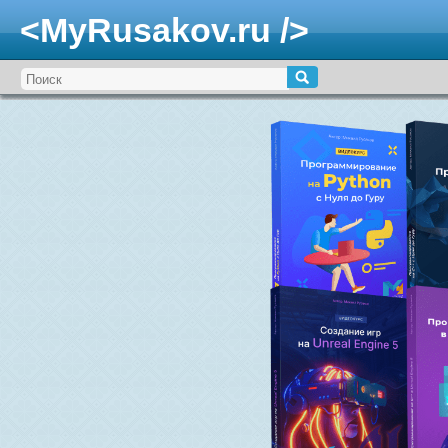
<MyRusakov.ru />