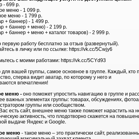
р - 699 р.
ое меню - 1 099 р.
ое меню - 1 799 р.
ар + баннер) - 1 499 р.
ар + баннер + меню) - 2 199 р.
ар + баннер + меню + каталог товаров) - 2 999 р.
 первую работу бесплатно за отзыв (развернутый).
тесь в личку или по ссылке: https://vk.cc/5Cwjy6
ьтесь с моими работами: https://vk.cc/5CYd93
р
для вашей группы, самое основное в группе. Каждый, кто
тво, сперва видит аватар, по которому у него и
ваются впечатления!
е меню -
оно поможет упростить навигацию в группе и расс
ее важных элементах группы: товарах, обсуждениях, фотоа
стратором группы или сообществом.
Вас есть сайт, внешнее меню также поможет нарастить на н
нческую активность, что плодотворно скажется на повышен
вой выдаче Яндекс и Google.
ое меню
- такое меню – это практически сайт, реализованн
ирующий максимальный захват клиента.