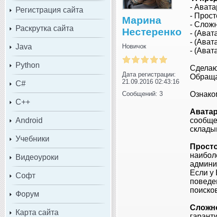
- Авата
Регистрация сайта
- Прост
Марина
- Сложн
Раскрутка сайта
Нестеренко
- (Ават
- (Ават
Java
Новичок
- (Ават
Python
Сделаю
Дата регистрации:
Обращай
21.09.2016 02:43:16
C#
Сообщений: 3
Ознаком
C++
Авата
Android
сообщес
склады
Учебники
Просто
наибол
Видеоуроки
админи
Если у 
Софт
поведе
поиско
Форум
Сложн
Карта сайта
гарант