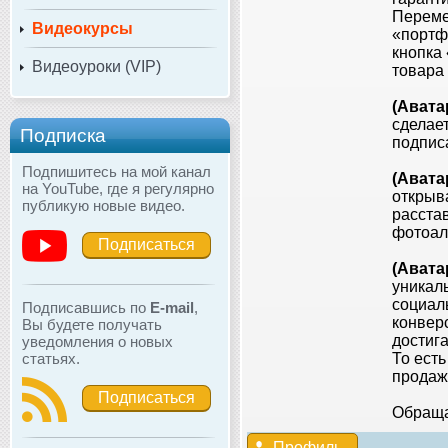
Переме
Видеокурсы
«портфо
кнопка 
Видеоуроки (VIP)
товара 
(Авата
сделает
Подписка
подписа
Подпишитесь на мой канал
(Авата
на YouTube, где я регулярно
открыв
публикую новые видео.
расста
фотоал
Подписаться
(Авата
уникал
социаль
Подписавшись по
E-mail
,
конвер
Вы будете получать
достига
уведомления о новых
статьях.
То ест
продажи
Подписаться
Обращай
Профиль