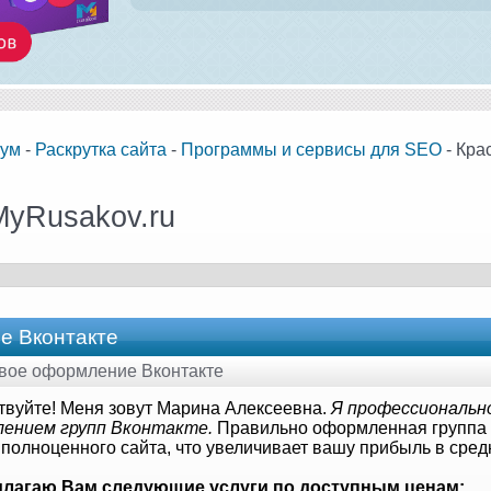
ум
-
Раскрутка сайта
-
Программы и сервисы для SEO
- Кра
MyRusakov.ru
е Вконтакте
ивое оформление Вконтакте
твуйте! Меня зовут Марина Алексеевна.
Я профессиональн
ением групп Вконтакте.
Правильно оформленная группа д
 полноценного сайта, что увеличивает вашу прибыль в сред
длагаю Вам следующие услуги по доступным ценам: