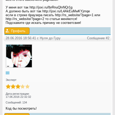
У меня вот так http://joxi.ru/lbrRnuQlnNQr1g
А должно быть вот так http://joxi.ru/L4AkEuMwKYjmqe
если в строке браузера писать http://rs_website/?page=1 или
http://rs_website/?page=2 то статьи меняются!
Подскажите где искать причину не соответсвия!
Профиль
28.06.2016 18:56:41 с Нуля до Гуру
Сообщение #2
lll
Эксперт
Дата регистрации:
17.06.2016 22:32:32
Сообщений: 134
Код бы посмотреть!