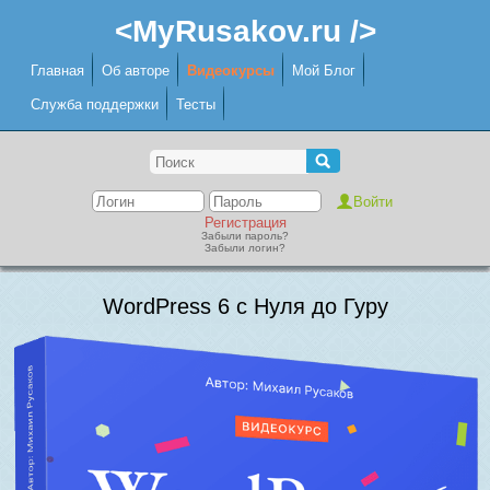
<MyRusakov.ru />
Главная
Об авторе
Видеокурсы
Мой Блог
Служба поддержки
Тесты
Регистрация
Забыли пароль?
Забыли логин?
WordPress 6 с Нуля до Гуру