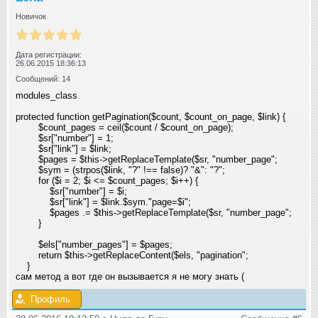
Новичок
Дата регистрации:
26.06.2015 18:36:13
Сообщений: 14
modules_class
protected function getPagination($count, $count_on_page, $link) {
$count_pages = ceil($count / $count_on_page);
$sr["number"] = 1;
$sr["link"] = $link;
$pages = $this->getReplaceTemplate($sr, "number_page"
;
$sym = (strpos($link, "?"
!== false)? "&": "?";
for ($i = 2; $i <= $count_pages; $i++) {
$sr["number"] = $i;
$sr["link"] = $link.$sym."page=$i";
$pages .= $this->getReplaceTemplate($sr, "number_page"
;
}
$els["number_pages"] = $pages;
return $this->getReplaceContent($els, "pagination"
;
}
сам метод а вот где он вызывается я не могу знать (
Профиль