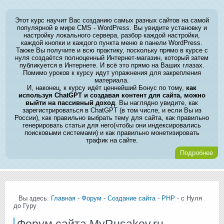
Этот курс научит Вас созданию самых разных сайтов на самой
популярной в мире CMS - WordPress. Вы увидите установку и
настройку локального сервера, разбор каждой настройки,
каждой кнопки и каждого пункта меню в панели WordPress.
Также Вы получите и всю практику, поскольку прямо в курсе с
нуля создаётся полноценный Интернет-магазин, который затем
публикуется в Интернете. И всё это прямо на Ваших глазах.
Помимо уроков к курсу идут упражнения для закрепления
материала.
И, наконец, к курсу идёт ценнейший Бонус по тому,
как
используя ChatGPT и создавая контент для сайта, можно
выйти на пассивный доход
. Вы наглядно увидите, как
зарегистрироваться в ChatGPT (в том числе, и если Вы из
России), как правильно выбрать тему для сайта, как правильно
генерировать статьи для него(чтобы они индексировались
поисковыми системами) и как правильно монетизировать
трафик на сайте.
Подробнее
Вы здесь:
Главная
-
Форум
-
Создание сайта
-
PHP
- с Нуля
до Гуру
Форум сайта MyRusakov.ru