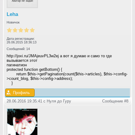
Leha
Новичок
Дата регистрации:
26.06.2015 18:36:13
Сообщений: 14
http://joxi.ru/JMAjeuvPL3w2ej а вот я думаю и само то где
вызывается этот
пагинатион
protected function getBottom() {
return $this->getPagination(count($this->articles), $this->config-
>count_blog, $this->config->address);
}
Профиль
28.06.2016 19:35:41 с Нуля до Гуру
Сообщение #8