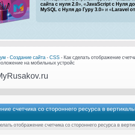
сайта с нуля 2.0
», «
JavaScript с Нуля до
MySQL с Нуля до Гуру 3.0
» и «
Laravel о
ум
-
Создание сайта
-
CSS
- Как сделать отображение счетч
положение на мобильных устройс
MyRusakov.ru
ение счетчика со стороннего ресурса в вертикал
сделать отображение счетчика со стороннего ресурса в верт