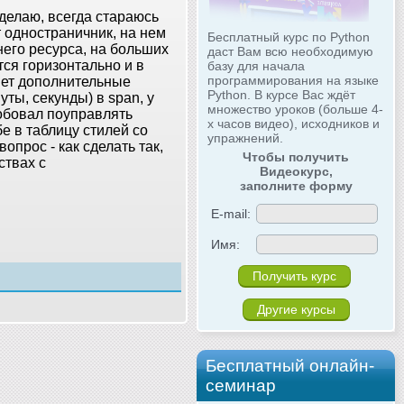
делаю, всегда стараюсь
т одностраничник, на нем
Бесплатный курс по Python
него ресурса, на больших
даст Вам всю необходимую
ся горизонтально и в
базу для начала
программирования на языке
яет дополнительные
Python. В курсе Вас ждёт
уты, секунды) в span, у
множество уроков (больше 4-
робовал поуправлять
х часов видео), исходников и
е в таблицу стилей со
упражнений.
опрос - как сделать так,
Чтобы получить
ствах с
Видеокурс,
заполните форму
E-mail:
Имя:
Другие курсы
Бесплатный онлайн-
семинар