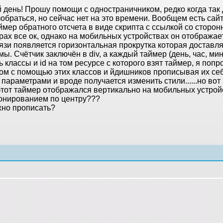
 день! Прошу помощи с одностраничником, редко когда так 
обраться, но сейчас нет на это времени. Вообщем есть сай
ймер обратного отсчета в виде скрипта с ссылкой со сторон
рах все ок, однако на мобильных устройствах он отображает
вязи появляется горизонтальная прокрутка которая доставл
ы. Счётчик заключён в div, а каждый таймер (день, час, мин
ь классы и id на том ресурсе с которого взят таймер, я поп
ом с помощью этих классов и йдишников прописывая их себ
параметрами и вроде получается изменить стили......но вот в
этот таймер отображался вертикально на мобильных устрой
онированием по центру???
жно прописать?