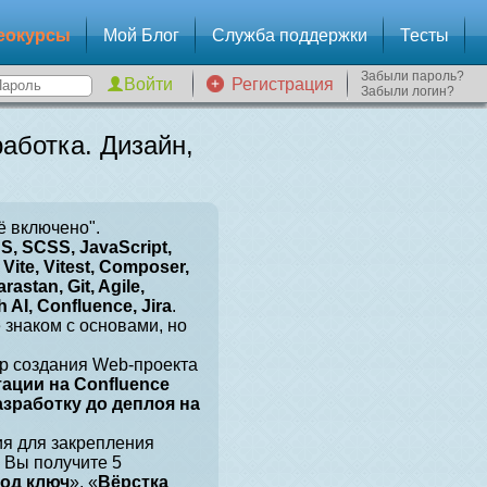
еокурсы
Мой Блог
Служба поддержки
Тесты
Забыли пароль?
Регистрация
Забыли логин?
аботка. Дизайн,
ё включено".
, SCSS, JavaScript,
Vite, Vitest, Composer,
arastan, Git, Agile,
 AI, Confluence, Jira
.
е знаком с основами, но
р создания Web-проекта
тации на Confluence
разработку до деплоя на
ия для закрепления
 Вы получите 5
под ключ
», «
Вёрстка