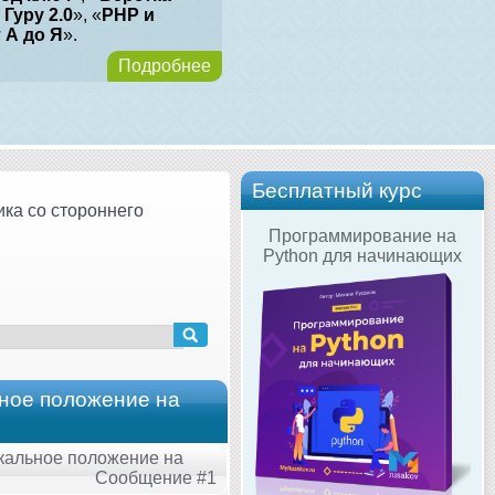
 Гуру 2.0
», «
PHP и
т А до Я
».
Подробнее
Бесплатный курс
ика со стороннего
Программирование на
Python для начинающих
ьное положение на
икальное положение на
Сообщение #1