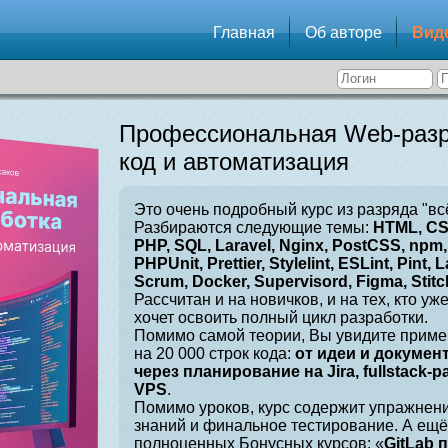
Главная
Об авторе
Вид
Профессиональная Web-разр
код и автоматизация
Это очень подробный курс из разряда "вс
Разбираются следующие темы:
HTML, CSS
PHP, SQL, Laravel, Nginx, PostCSS, npm, 
PHPUnit, Prettier, Stylelint, ESLint, Pint, L
Scrum, Docker, Supervisord, Figma, Stitch
Рассчитан и на новичков, и на тех, кто уж
хочет освоить полный цикл разработки.
Помимо самой теории, Вы увидите приме
на 20 000 строк кода:
от идеи и докумен
через планирование на Jira, fullstack-
VPS
.
Помимо уроков, курс содержит упражнен
знаний и финальное тестирование. А ещё
полноценных Бонусных курсов: «
GitLab 