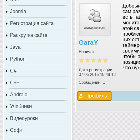
Добрый
Joomla
сам раз
есть та
монито
Регистрация сайта
этой с
проблем
Раскрутка сайта
них ест
GaraY
таймер
Java
своими 
Новичок
чтобы 
Python
позици
Что ну
Дата регистрации:
C#
07.06.2016 19:48:13
C++
Сообщений: 1
Android
Профиль
Учебники
Видеоуроки
Софт