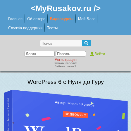
<MyRusakov.ru />
Главная
Об авторе
Видеокурсы
Мой Блог
Служба поддержки
Тесты
Регистрация
Забыли пароль?
Забыли логин?
WordPress 6 с Нуля до Гуру