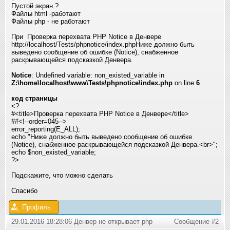
Пустой экран ?
Файлы html -работают
Файлы php - не работают
При Проверка перехвата PHP Notice в Денвере
http://localhost/Tests/phpnotice/index.phpНиже должно быть
выведено сообщение об ошибке (Notice), снабженное
раскрывающейся подсказкой Денвера.
Notice
: Undefined variable: non_existed_variable in
Z:\home\localhost\www\Tests\phpnotice\index.php
on line
6
код страницы
<?
#<title>Проверка перехвата PHP Notice в Денвере</title>
##<!--order=045-->
error_reporting(E_ALL);
echo "Ниже должно быть выведено сообщение об ошибке
(Notice), снабженное раскрывающейся подсказкой Денвера.<br>";
echo $non_existed_variable;
?>
Подскажите, что можно сделать
Спасибо
Профиль
29.01.2016 18:28:06 Денвер не открывает php
Сообщение #2