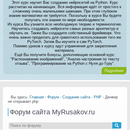
Этот курс научит Вас созданию нейросетей на Python. Курс
рассчитан на начинающих. Вся информация идёт от простого к
сложному очень маленькими шажками. При этом глубокое
знание математики не требуется. Поскольку в курсе Вы будете
получать эти знания по мере необходимости.
Из курса Вы узнаете всю необходимую теорию и терминологию.
Научитесь создавать нейросети самых разных архитектур и
обучать их. Также Вы создадите собственный фреймворк. Что
очень важно проделать для грамотного использования того же
PyTorch. Затем Вы изучите и сам PyTorch.
Помимо уроков к курсу идут упражнения для закрепления
материала.
Ещё Вы получите Бонусы, дополняющие основной курс:
"Распознавание изображений", "Анализ настроения по тексту
отзыва", "Программирование на Python с Нуля до Гуру".
Подробнее
Вы здесь:
Главная
-
Форум
-
Создание сайта
-
PHP
- Денвер
не открывает php
Форум сайта MyRusakov.ru