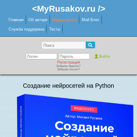
<MyRusakov.ru />
Главная
Об авторе
Видеокурсы
Мой Блог
Служба поддержки
Тесты
Регистрация
Забыли пароль?
Забыли логин?
Создание нейросетей на Python