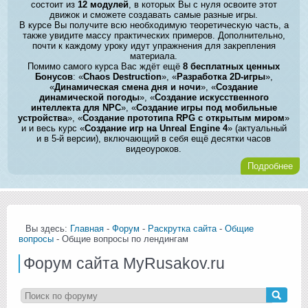
состоит из
12 модулей
, в которых Вы с нуля освоите этот
движок и сможете создавать самые разные игры.
В курсе Вы получите всю необходимую теоретическую часть, а
также увидите массу практических примеров. Дополнительно,
почти к каждому уроку идут упражнения для закрепления
материала.
Помимо самого курса Вас ждёт ещё
8 бесплатных ценных
Бонусов
: «
Chaos Destruction
», «
Разработка 2D-игры
»,
«
Динамическая смена дня и ночи
», «
Создание
динамической погоды
», «
Создание искусственного
интеллекта для NPC
», «
Создание игры под мобильные
устройства
», «
Создание прототипа RPG с открытым миром
»
и и весь курс «
Создание игр на Unreal Engine 4
» (актуальный
и в 5-й версии), включающий в себя ещё десятки часов
видеоуроков.
Подробнее
Вы здесь:
Главная
-
Форум
-
Раскрутка сайта
-
Общие
вопросы
- Общие вопросы по лендингам
Форум сайта MyRusakov.ru