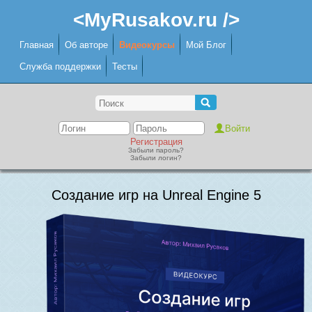
<MyRusakov.ru />
Главная
Об авторе
Видеокурсы
Мой Блог
Служба поддержки
Тесты
Регистрация
Забыли пароль?
Забыли логин?
Создание игр на Unreal Engine 5