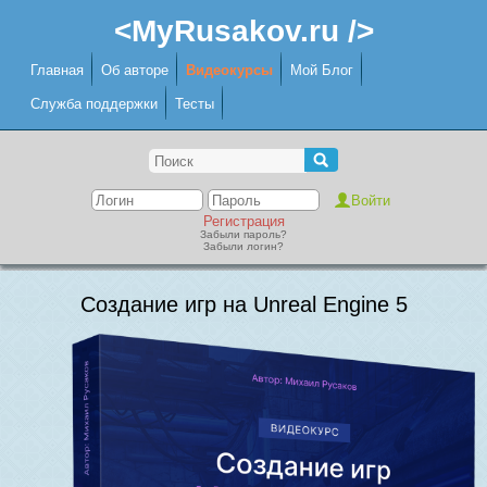
<MyRusakov.ru />
Главная
Об авторе
Видеокурсы
Мой Блог
Служба поддержки
Тесты
Регистрация
Забыли пароль?
Забыли логин?
Создание игр на Unreal Engine 5