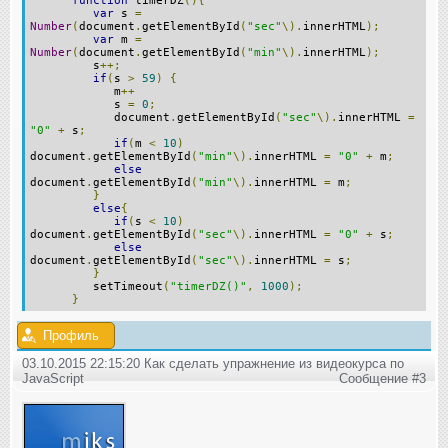
function
timerDZ
(){
var
s
=
Number
(
document
.
getElementById
(
"sec"
\).
innerHTML
);
var
m
=
Number
(
document
.
getElementById
(
"min"
\).
innerHTML
);
s
++;
if
(
s
>
59
)
{
m
++
s
=
0
;
document
.
getElementById
(
"sec"
\).
innerHTML
=
"0"
+
s
;
if
(
m
<
10
)
document
.
getElementById
(
"min"
\).
innerHTML
=
"0"
+
m
;
else
document
.
getElementById
(
"min"
\).
innerHTML
=
m
;
}
else
{
if
(
s
<
10
)
document
.
getElementById
(
"sec"
\).
innerHTML
=
"0"
+
s
;
else
document
.
getElementById
(
"sec"
\).
innerHTML
=
s
;
}
setTimeout
(
"timerDZ()"
,
1000
);
}
Профиль
03.10.2015 22:15:20 Как сделать упражнение из видеокурса по
JavaScript
Сообщение #3