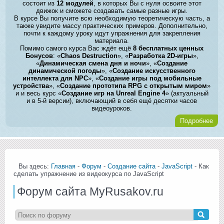
состоит из
12 модулей
, в которых Вы с нуля освоите этот
движок и сможете создавать самые разные игры.
В курсе Вы получите всю необходимую теоретическую часть, а
также увидите массу практических примеров. Дополнительно,
почти к каждому уроку идут упражнения для закрепления
материала.
Помимо самого курса Вас ждёт ещё
8 бесплатных ценных
Бонусов
: «
Chaos Destruction
», «
Разработка 2D-игры
»,
«
Динамическая смена дня и ночи
», «
Создание
динамической погоды
», «
Создание искусственного
интеллекта для NPC
», «
Создание игры под мобильные
устройства
», «
Создание прототипа RPG с открытым миром
»
и и весь курс «
Создание игр на Unreal Engine 4
» (актуальный
и в 5-й версии), включающий в себя ещё десятки часов
видеоуроков.
Подробнее
Вы здесь:
Главная
-
Форум
-
Создание сайта
-
JavaScript
- Как
сделать упражнение из видеокурса по JavaScript
Форум сайта MyRusakov.ru