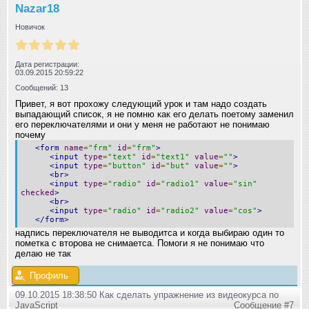
Nazar18
Новичок
Дата регистрации:
03.09.2015 20:59:22
Сообщений: 13
Привет, я вот прохожу следующий урок и там надо создать
выпадающий список, я не помню как его делать поетому заменил
его переключателями и они у меня не работают не понимаю
почему
<form
name
=
"frm"
id
=
"frm"
>
<input
type
=
"text"
id
=
"text1"
value
=
""
>
<input
type
=
"button"
id
=
"but"
value
=
""
>
<br>
<input
type
=
"radio"
id
=
"radio1"
value
=
"sin"
checked
>
<br>
<input
type
=
"radio"
id
=
"radio2"
value
=
"cos"
>
</form>
надпись переключателя не выводитса и когда выбираю один то
пометка с второва не снимаетса. Помоги я не понимаю что
делаю не так
Профиль
09.10.2015 18:38:50 Как сделать упражнение из видеокурса по
JavaScript
Сообщение #7