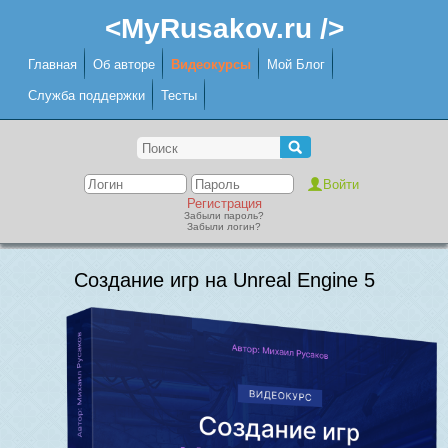
<MyRusakov.ru />
Главная
Об авторе
Видеокурсы
Мой Блог
Служба поддержки
Тесты
Регистрация
Забыли пароль?
Забыли логин?
Создание игр на Unreal Engine 5