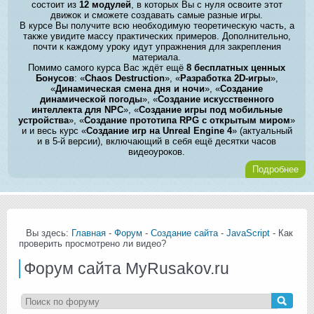
состоит из
12 модулей
, в которых Вы с нуля освоите этот
движок и сможете создавать самые разные игры.
В курсе Вы получите всю необходимую теоретическую часть, а
также увидите массу практических примеров. Дополнительно,
почти к каждому уроку идут упражнения для закрепления
материала.
Помимо самого курса Вас ждёт ещё
8 бесплатных ценных
Бонусов
: «
Chaos Destruction
», «
Разработка 2D-игры
»,
«
Динамическая смена дня и ночи
», «
Создание
динамической погоды
», «
Создание искусственного
интеллекта для NPC
», «
Создание игры под мобильные
устройства
», «
Создание прототипа RPG с открытым миром
»
и и весь курс «
Создание игр на Unreal Engine 4
» (актуальный
и в 5-й версии), включающий в себя ещё десятки часов
видеоуроков.
Подробнее
Вы здесь:
Главная
-
Форум
-
Создание сайта
-
JavaScript
- Как
проверить просмотрено ли видео?
Форум сайта MyRusakov.ru