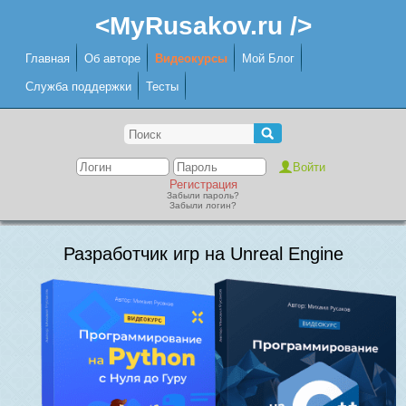
<MyRusakov.ru />
Главная
Об авторе
Видеокурсы
Мой Блог
Служба поддержки
Тесты
Регистрация
Забыли пароль?
Забыли логин?
Разработчик игр на Unreal Engine