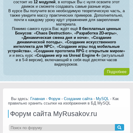
состоит из
12 модулей
, в которых Вы с нуля освоите этот
движок и сможете создавать самые разные игры.
В курсе Вы получите всю необходимую теоретическую часть, а
также увидите массу практических примеров. Дополнительно,
почти к каждому уроку идут упражнения для закрепления
материала.
Помимо самого курса Вас ждёт ещё
8 бесплатных ценных
Бонусов
: «
Chaos Destruction
», «
Разработка 2D-игры
»,
«
Динамическая смена дня и ночи
», «
Создание
динамической погоды
», «
Создание искусственного
интеллекта для NPC
», «
Создание игры под мобильные
устройства
», «
Создание прототипа RPG с открытым миром
»
и и весь курс «
Создание игр на Unreal Engine 4
» (актуальный
и в 5-й версии), включающий в себя ещё десятки часов
видеоуроков.
Подробнее
Вы здесь:
Главная
-
Форум
-
Создание сайта
-
MySQL
- Как
правильно хранить ссылки на изображения в БД MySQL
Форум сайта MyRusakov.ru