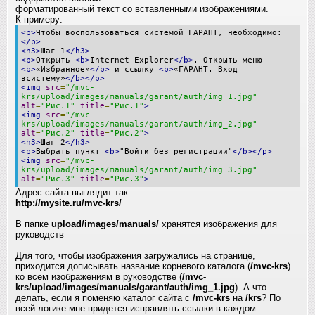
форматированный текст со вставленными изображениями.
К примеру:
<p>
Чтобы воспользоваться системой ГАРАНТ, необходимо:
</p>
<h3>
Шаг 1
</h3>
<p>
Открыть
<b>
Internet Explorer
</b>
. Открыть меню
<b>
«Избранное»
</b>
и ссылку
<b>
«ГАРАНТ. Вход
всистему»
</b></p>
<img
src
=
"/mvc-
krs/upload/images/manuals/garant/auth/img_1.jpg"
alt
=
"Рис.1"
title
=
"Рис.1"
>
<img
src
=
"/mvc-
krs/upload/images/manuals/garant/auth/img_2.jpg"
alt
=
"Рис.2"
title
=
"Рис.2"
>
<h3>
Шаг 2
</h3>
<p>
Выбрать пункт
<b>
"Войти без регистрации"
</b></p>
<img
src
=
"/mvc-
krs/upload/images/manuals/garant/auth/img_3.jpg"
alt
=
"Рис.3"
title
=
"Рис.3"
>
Адрес сайта выглядит так
http://mysite.ru/mvc-krs/
В папке
upload/images/manuals/
хранятся изображения для
руководств
Для того, чтобы изображения загружались на странице,
приходится дописывать название корневого каталога (
/mvc-krs
)
ко всем изображениям в руководстве (
/mvc-
krs/upload/images/manuals/garant/auth/img_1.jpg
). А что
делать, если я поменяю каталог сайта с
/mvc-krs
на
/krs
? По
всей логике мне придется исправлять ссылки в каждом