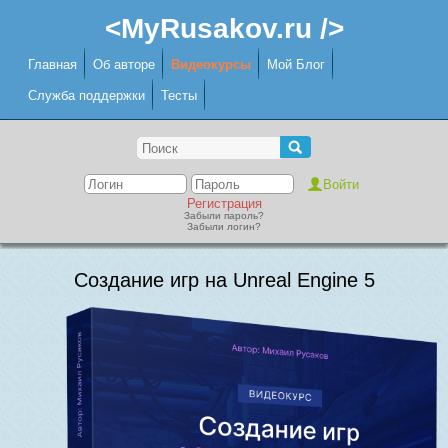
<MyRusakov.ru />
Главная
Об авторе
Видеокурсы
Мой Блог
Служба поддержки
Тесты
Регистрация
Забыли пароль?
Забыли логин?
Создание игр на Unreal Engine 5