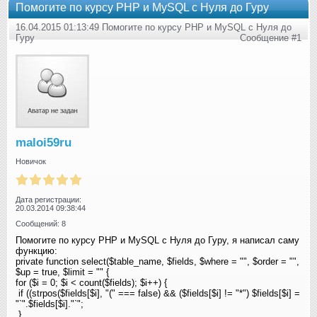
Помогите по курсу PHP и MySQL с Нуля до Гуру
16.04.2015 01:13:49 Помогите по курсу PHP и MySQL с Нуля до
Гуру
Сообщение #1
maloi59ru
Новичок
Дата регистрации:
20.03.2014 09:38:44
Сообщений: 8
Помогите по курсу PHP и MySQL с Нуля до Гуру, я написал саму
функцию:
private function select($table_name, $fields, $where = "", $order = "",
$up = true, $limit = ""
{
for ($i = 0; $i < count($fields); $i++) {
if ((strpos($fields[$i], "("
=== false) && ($fields[$i] != "*"
) $fields[$i] =
"`".$fields[$i]."`";
}