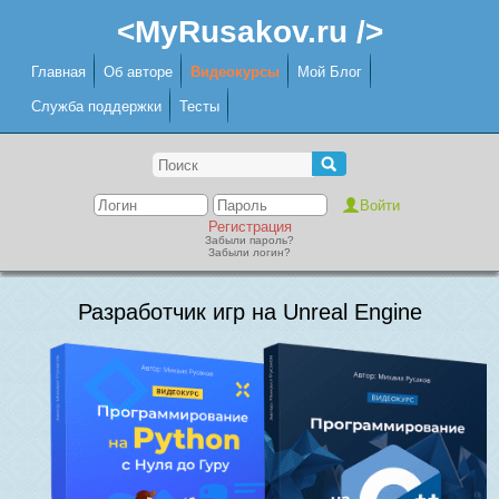
<MyRusakov.ru />
Главная
Об авторе
Видеокурсы
Мой Блог
Служба поддержки
Тесты
Регистрация
Забыли пароль?
Забыли логин?
Разработчик игр на Unreal Engine