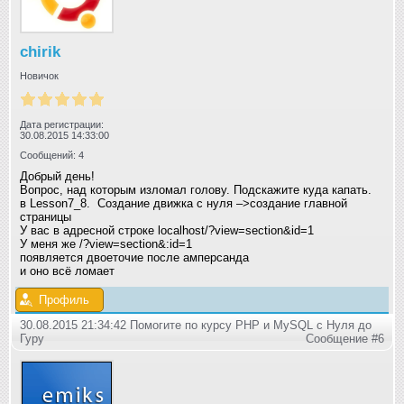
chirik
Новичок
Дата регистрации:
30.08.2015 14:33:00
Сообщений: 4
Добрый день!
Вопрос, над которым изломал голову. Подскажите куда капать.
в Lesson7_8. Создание движка с нуля –>создание главной
страницы
У вас в адресной строке localhost/?view=section&id=1
У меня же /?view=section&:id=1
появляется двоеточие после амперсанда
и оно всё ломает
Профиль
30.08.2015 21:34:42 Помогите по курсу PHP и MySQL с Нуля до
Гуру
Сообщение #6