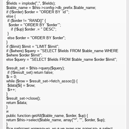
$fields = implode(",", $fields);
$table_name = $this->config->db_prefix.$table_name;
if (!$order) $order = "ORDER BY `id`";
else {
if ($order != "RAND()"
{
$order = "ORDER BY `$order`";
if (!$up) $order .= " DESC";
}
else $order = "ORDER BY $order";
}
if ($limit) $limit = "LIMIT $limit";
if ($where) $query = "SELECT $fields FROM $table_name WHERE
$where $order $limit";
else $query = "SELECT $fields FROM $table_name $order $limit";
$result_set = $this->query($query);
if (!$result_set) return false;
$i = 0;
while ($row = $result_set->fetch_assoc()) {
$data[$i] = $row;
$i++;
}
$result_set->close();
return $data;
}
и
public function getAll($table_name, $order, $up) {
return $this->select($table_name, array("*"
, "", $order, $up);
}
Все работает нормально, но я не знаю как дописать в select