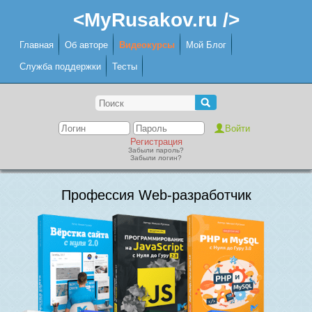
<MyRusakov.ru />
Главная
Об авторе
Видеокурсы
Мой Блог
Служба поддержки
Тесты
Регистрация
Забыли пароль?
Забыли логин?
Профессия Web-разработчик