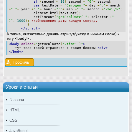
if
(
second
<
10
)
second
=
"0"
+
second
;
var
textDate
=
"Сегодня "
+
day
+
"."
+
month
+
"."
+
year
+
" "
+
hour
+
":"
+
min
+
":"
+
second
+
"<br />"
;
element
.
html
(
textDate
);
setTimeout
(
"getRealDate('"
+
selector
+
"'
)"
,
1000
);
//обновление даты каждую секунду
}
</script>
А также, обязательно добавь атрибут(укажу в нижнем блоке) к
тегу
<body>
:
<body
onload
=
"
getRealDate
(
'.time'
)
"
>
тут тело твоей странички с твоим блоком
<div>
</body>
Профиль
Уроки и статьи
Главная
HTML
CSS
JavaScript