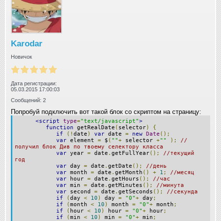
Karodar
Новичок
Дата регистрации:
05.03.2015 17:00:03
Сообщений: 2
Попробуй подключить вот такой блок со скриптом на страницу:
<script
type
=
"text/javascript"
>
function
getRealDate
(
selector
)
{
if
(!
date
)
var
date
=
new
Date
();
var
element
=
$
(
""
+
selector
+
""
);
//
получил блок Див по твоему селектору класса
var
year
=
date
.
getFullYear
();
//текущий
год
var
day
=
date
.
getDate
();
//день
var
month
=
date
.
getMonth
()
+
1
;
//месяц
var
hour
=
date
.
getHours
();
//час
var
min
=
date
.
getMinutes
();
//минута
var
second
=
date
.
getSeconds
();
//секунда
if
(
day
<
10
)
day
=
"0"
+
day
;
if
(
month
<
10
)
month
=
"0"
+
month
;
if
(
hour
<
10
)
hour
=
"0"
+
hour
;
if
(
min
<
10
)
min
=
"0"
+
min
;