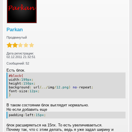
Parkan
Продвинутый
Дата регистрации:
02.12.2011 21:32:51
Сообщений: 52
Есть блок.
#block{
width
:
199px
;
height
:
150px
;
background
:
url
(../
img
/
12.png
)
no
-
repeat
;
font
-
size
:
12px
;
}
В таком состоянии блок выглядит нормально.
Но если добавить еще
padding
-
left
:
15px
;
блок расширяеться на 15пх. То есть увеличиваеться.
Почему так, что с этим делать, ведь я уже задал ширину и