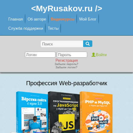
<MyRusakov.ru />
Главная
Об авторе
Видеокурсы
Мой Блог
Служба поддержки
Тесты
Регистрация
Забыли пароль?
Забыли логин?
Профессия Web-разработчик