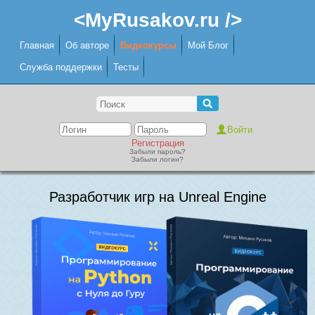
<MyRusakov.ru />
Главная
Об авторе
Видеокурсы
Мой Блог
Служба поддержки
Тесты
Регистрация
Забыли пароль?
Забыли логин?
Разработчик игр на Unreal Engine