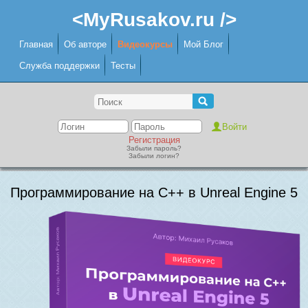
<MyRusakov.ru />
Главная
Об авторе
Видеокурсы
Мой Блог
Служба поддержки
Тесты
Регистрация
Забыли пароль?
Забыли логин?
Программирование на C++ в Unreal Engine 5