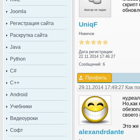
скрипт 
обновле
Joomla
Регистрация сайта
UniqF
Новичок
Раскрутка сайта
Java
Дата регистрации:
22.11.2014 17:46:27
Python
Сообщений: 6
C#
Профиль
C++
29.11.2014 17:49:27 Как 
Android
ну,реа
Но,как 
Учебники
обезоп
своего 
Видеоуроки
Это же
Софт
alexandrdante