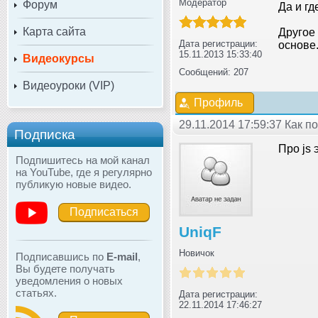
Модератор
Форум
Да и г
Карта сайта
Другое 
Дата регистрации:
основе
15.11.2013 15:33:40
Видеокурсы
Сообщений: 207
Видеоуроки (VIP)
Профиль
29.11.2014 17:59:37 Как 
Подписка
Про js 
Подпишитесь на мой канал
на YouTube, где я регулярно
публикую новые видео.
Подписаться
UniqF
Новичок
Подписавшись по
E-mail
,
Вы будете получать
уведомления о новых
статьях.
Дата регистрации:
22.11.2014 17:46:27