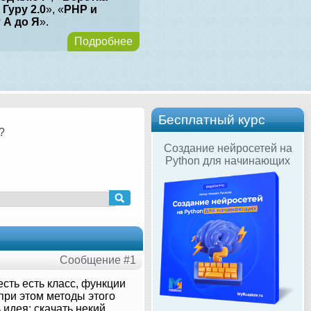
 Гуру 2.0
», «
PHP и
т А до Я
».
Подробнее
Бесплатный курс
?
Создание нейросетей на
Python для начинающих
Сообщение #1
есть есть класс, функции
 при этом методы этого
 идея: скачать некий