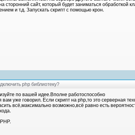
на сторонний сайт, который будет заниматься обработкой кла
нием и т.д. Запускать скрипт с помощью крон.
подключить php библиотеку?
лизуйте по вашей идее.Вполне работоспособно
я вам уже говорил. Если скрипт на php,то это серверная те
асить всё,максимально возможно,всё равно есть вероятнос
кода.
 PHP.