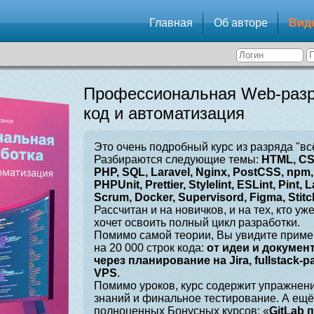
Главная
Об авторе
Вид
Профессиональная Web-разр
код и автоматизация
Это очень подробный курс из разряда "вс
Разбираются следующие темы:
HTML, CSS
PHP, SQL, Laravel, Nginx, PostCSS, npm, 
PHPUnit, Prettier, Stylelint, ESLint, Pint, L
Scrum, Docker, Supervisord, Figma, Stitch
Рассчитан и на новичков, и на тех, кто уж
хочет освоить полный цикл разработки.
Помимо самой теории, Вы увидите приме
на 20 000 строк кода:
от идеи и докумен
через планирование на Jira, fullstack-
VPS
.
Помимо уроков, курс содержит упражнен
знаний и финальное тестирование. А ещё
полноценных Бонусных курсов: «
GitLab 