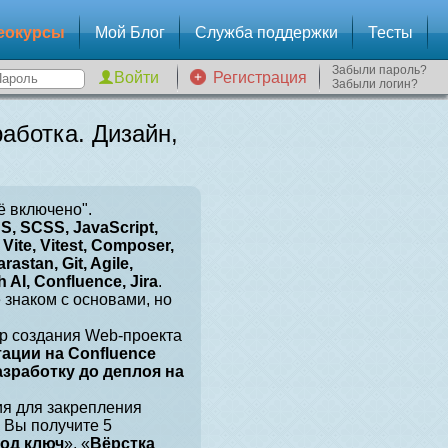
еокурсы
Мой Блог
Служба поддержки
Тесты
Забыли пароль?
Регистрация
Забыли логин?
аботка. Дизайн,
ё включено".
, SCSS, JavaScript,
Vite, Vitest, Composer,
arastan, Git, Agile,
 AI, Confluence, Jira
.
е знаком с основами, но
р создания Web-проекта
тации на Confluence
разработку до деплоя на
ия для закрепления
 Вы получите 5
под ключ
», «
Вёрстка