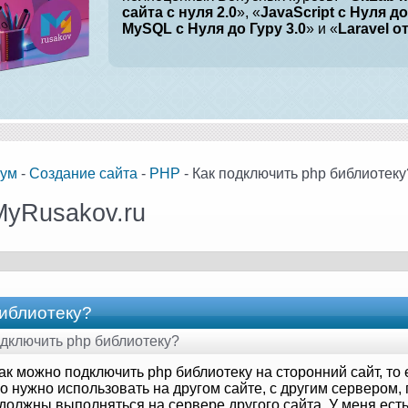
сайта с нуля 2.0
», «
JavaScript с Нуля до
MySQL с Нуля до Гуру 3.0
» и «
Laravel о
ум
-
Создание сайта
-
PHP
- Как подключить php библиотеку
MyRusakov.ru
библиотеку?
подключить php библиотеку?
ак можно подключить php библиотеку на сторонний сайт, то 
о нужно использовать на другом сайте, с другим сервером,
должны выполняться на сервере другого сайта. У меня есть