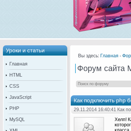
Уроки и статьи
Вы здесь:
Главная
-
Фор
Главная
Форум сайта 
HTML
CSS
JavaScript
Как подключить php 
PHP
29.11.2014 16:40:41 Как 
MySQL
Хелп! К
которог
класса 
XML