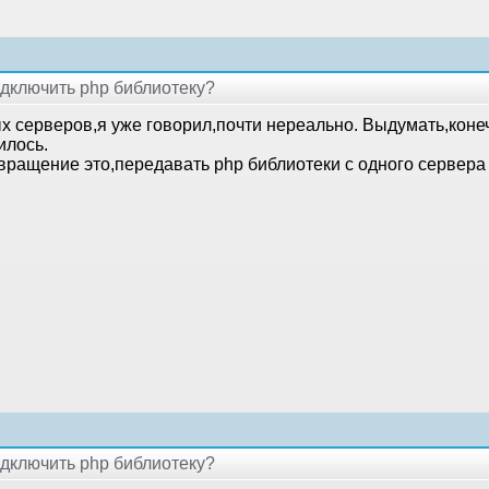
подключить php библиотеку?
ых серверов,я уже говорил,почти нереально. Выдумать,коне
илось.
вращение это,передавать php библиотеки с одного сервера 
подключить php библиотеку?