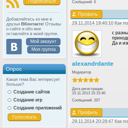
Подписаться
Сообщений: 6
Профиль
Добавляйтесь ко мне в
29.11.2014 19:40:10 Как 
друзья
ВКонтакте
! Отзывы
о сайте и обо мне
с разн
оставляйте в моей группе.
приход
Мой аккаунт
Да и из
Моя группа
alexandrdante
Опрос
Модератор
Какая тема Вас интересует
больше?
Дата регистрации:
Создание сайтов
15.11.2013 15:33:40
Создание игр
Сообщений: 207
Создание приложений
Профиль
29.11.2014 20:28:47 Как 