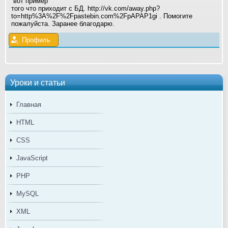
вот пример
того что приходит с БД. http://vk.com/away.php?
to=http%3A%2F%2Fpastebin.com%2FpAPAP1gi . Помогите
пожалуйста. Заранее благодарю.
Профиль
Уроки и статьи
Главная
HTML
CSS
JavaScript
PHP
MySQL
XML