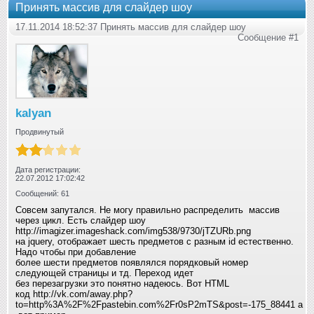
Принять массив для слайдер шоу
17.11.2014 18:52:37 Принять массив для слайдер шоу
Сообщение #1
kalyan
Продвинутый
Дата регистрации:
22.07.2012 17:02:42
Сообщений: 61
Совсем запутался. Не могу правильно распределить массив
через цикл. Есть слайдер шоу
http://imagizer.imageshack.com/img538/9730/jTZURb.png
на jquery, отображает шесть предметов с разным id естественно.
Надо чтобы при добавление
более шести предметов появлялся порядковый номер
следующей страницы и тд. Переход идет
без перезагрузки это понятно надеюсь. Вот HTML
код http://vk.com/away.php?
to=http%3A%2F%2Fpastebin.com%2Fr0sP2mTS&post=-175_88441 а