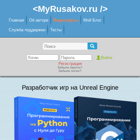
<MyRusakov.ru />
Главная
Об авторе
Видеокурсы
Мой Блог
Служба поддержки
Тесты
Регистрация
Забыли пароль?
Забыли логин?
Разработчик игр на Unreal Engine