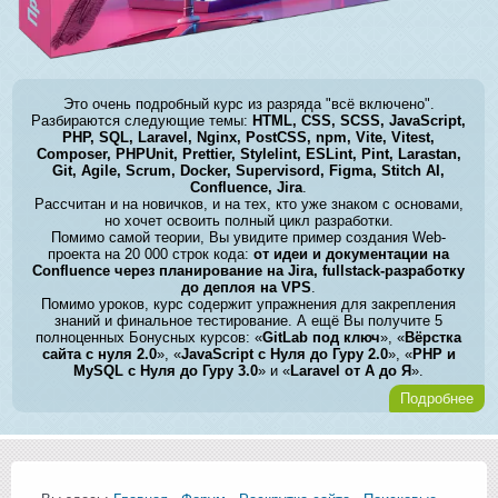
Это очень подробный курс из разряда "всё включено".
Разбираются следующие темы:
HTML, CSS, SCSS, JavaScript,
PHP, SQL, Laravel, Nginx, PostCSS, npm, Vite, Vitest,
Composer, PHPUnit, Prettier, Stylelint, ESLint, Pint, Larastan,
Git, Agile, Scrum, Docker, Supervisord, Figma, Stitch AI,
Confluence, Jira
.
Рассчитан и на новичков, и на тех, кто уже знаком с основами,
но хочет освоить полный цикл разработки.
Помимо самой теории, Вы увидите пример создания Web-
проекта на 20 000 строк кода:
от идеи и документации на
Confluence через планирование на Jira, fullstack-разработку
до деплоя на VPS
.
Помимо уроков, курс содержит упражнения для закрепления
знаний и финальное тестирование. А ещё Вы получите 5
полноценных Бонусных курсов: «
GitLab под ключ
», «
Вёрстка
сайта с нуля 2.0
», «
JavaScript с Нуля до Гуру 2.0
», «
PHP и
MySQL с Нуля до Гуру 3.0
» и «
Laravel от А до Я
».
Подробнее