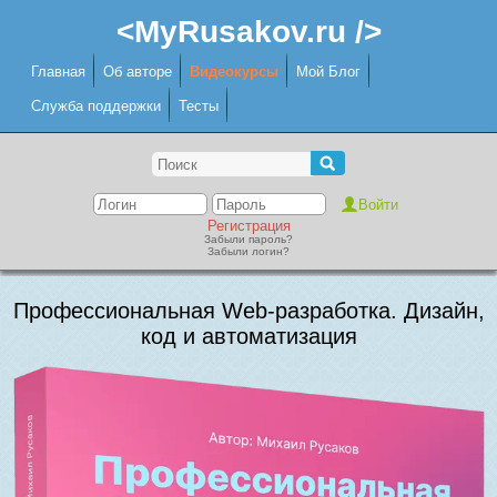
<MyRusakov.ru />
Главная
Об авторе
Видеокурсы
Мой Блог
Служба поддержки
Тесты
Регистрация
Забыли пароль?
Забыли логин?
Профессиональная Web-разработка. Дизайн,
код и автоматизация