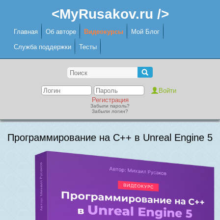
<MyRusakov.ru />
Главная
Об авторе
Видеокурсы
Мой Блог
Служба поддержки
Тесты
Регистрация
Забыли пароль?
Забыли логин?
Программирование на C++ в Unreal Engine 5