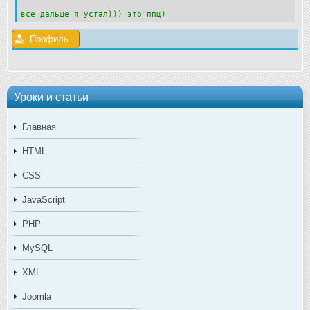
все дальше я устал))) это ппц)
Профиль
Уроки и статьи
Главная
HTML
CSS
JavaScript
PHP
MySQL
XML
Joomla