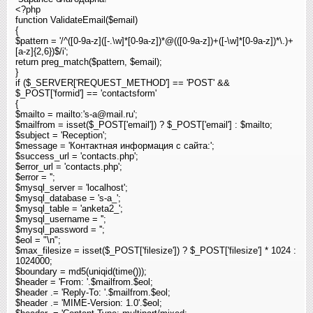
<?php
function ValidateEmail($email)
{
$pattern = '/^([0-9a-z]([-.\w]*[0-9a-z])*@(([0-9a-z])+([-\w]*[0-9a-z])*\.)+
[a-z]{2,6})$/i';
return preg_match($pattern, $email);
}
if ($_SERVER['REQUEST_METHOD'] == 'POST' &&
$_POST['formid'] == 'contactsform'
{
$mailto = mailto:'s-a@mail.ru';
$mailfrom = isset($_POST['email']) ? $_POST['email'] : $mailto;
$subject = 'Reception';
$message = 'Контактная информация с сайта:';
$success_url = 'contacts.php';
$error_url = 'contacts.php';
$error = '';
$mysql_server = 'localhost';
$mysql_database = 's-a_';
$mysql_table = 'anketa2_';
$mysql_username = '';
$mysql_password = '';
$eol = "\n";
$max_filesize = isset($_POST['filesize']) ? $_POST['filesize'] * 1024 :
1024000;
$boundary = md5(uniqid(time()));
$header = 'From: '.$mailfrom.$eol;
$header .= 'Reply-To: '.$mailfrom.$eol;
$header .= 'MIME-Version: 1.0'.$eol;