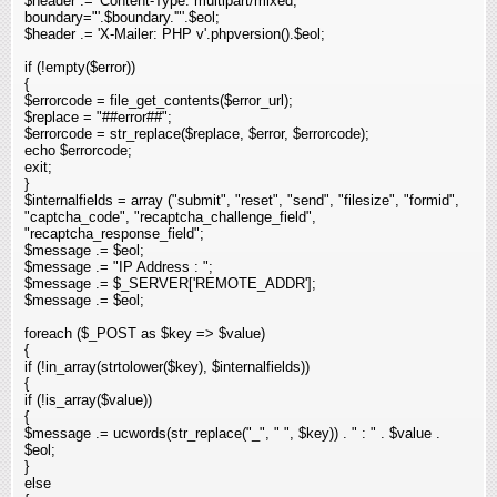
$header .= 'Content-Type: multipart/mixed;
boundary="'.$boundary.'"'.$eol;
$header .= 'X-Mailer: PHP v'.phpversion().$eol;
if (!empty($error))
{
$errorcode = file_get_contents($error_url);
$replace = "##error##";
$errorcode = str_replace($replace, $error, $errorcode);
echo $errorcode;
exit;
}
$internalfields = array ("submit", "reset", "send", "filesize", "formid",
"captcha_code", "recaptcha_challenge_field",
"recaptcha_response_field"
;
$message .= $eol;
$message .= "IP Address : ";
$message .= $_SERVER['REMOTE_ADDR'];
$message .= $eol;
foreach ($_POST as $key => $value)
{
if (!in_array(strtolower($key), $internalfields))
{
if (!is_array($value))
{
$message .= ucwords(str_replace("_", " ", $key)) . " : " . $value .
$eol;
}
else