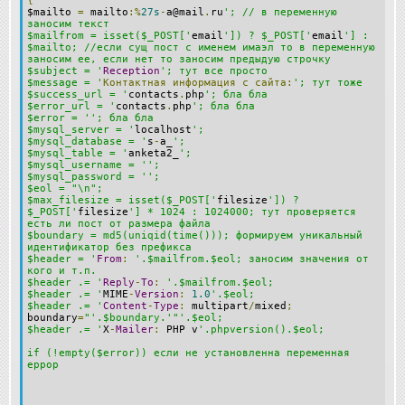
{
$mailto
=
mailto
:%
27s
-
a@mail
.
ru
'; // в переменную
заносим текст
$mailfrom = isset($_POST['
email
']) ? $_POST['
email
'] :
$mailto; //если сущ пост с именем имаэл то в переменную
заносим ее, если нет то заносим предыдую строчку
$subject = '
Reception
'; тут все просто
$message = '
Контактная
информация
с
сайта:
'; тут тоже
$success_url = '
contacts
.
php
'; бла бла
$error_url = '
contacts
.
php
'; бла бла
$error = ''; бла бла
$mysql_server = '
localhost
';
$mysql_database = '
s
-
a_
';
$mysql_table = '
anketa2_
';
$mysql_username = '';
$mysql_password = '';
$eol = "\n";
$max_filesize = isset($_POST['
filesize
']) ?
$_POST['
filesize
'] * 1024 : 1024000; тут проверяется
есть ли пост от размера файла
$boundary = md5(uniqid(time())); формируем уникальный
идентификатор без префикса
$header = '
From
:
'.$mailfrom.$eol; заносим значения от
кого и т.п.
$header .= '
Reply
-
To
:
'.$mailfrom.$eol;
$header .= '
MIME
-
Version
:
1.0
'.$eol;
$header .= '
Content
-
Type
:
multipart
/
mixed
;
boundary
=
"'.$boundary.'"'.$eol;
$header .= '
X
-
Mailer
:
PHP v
'.phpversion().$eol;
if (!empty($error)) если не установленна переменная
еррор