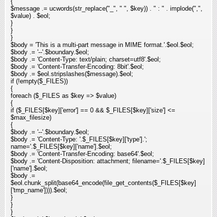
{
$message .= ucwords(str_replace("_", " ", $key)) . " : " . implode(",",
$value) . $eol;
}
}
}
$body = 'This is a multi-part message in MIME format.'.$eol.$eol;
$body .= '--'.$boundary.$eol;
$body .= 'Content-Type: text/plain; charset=utf8'.$eol;
$body .= 'Content-Transfer-Encoding: 8bit'.$eol;
$body .= $eol.stripslashes($message).$eol;
if (!empty($_FILES))
{
foreach ($_FILES as $key => $value)
{
if ($_FILES[$key]['error'] == 0 && $_FILES[$key]['size'] <=
$max_filesize)
{
$body .= '--'.$boundary.$eol;
$body .= 'Content-Type: '.$_FILES[$key]['type'].';
name='.$_FILES[$key]['name'].$eol;
$body .= 'Content-Transfer-Encoding: base64'.$eol;
$body .= 'Content-Disposition: attachment; filename='.$_FILES[$key]
['name'].$eol;
$body .=
$eol.chunk_split(base64_encode(file_get_contents($_FILES[$key]
['tmp_name']))).$eol;
}
}
}