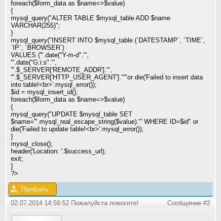
foreach($form_data as $name=>$value)
{
mysql_query("ALTER TABLE $mysql_table ADD $name
VARCHAR(255)"
;
}
mysql_query("INSERT INTO $mysql_table (`DATESTAMP`, `TIME`,
`IP`, `BROWSER`)
VALUES ('".date("Y-m-d"
."',
'".date("G:i:s"
."',
'".$_SERVER['REMOTE_ADDR']."',
'".$_SERVER['HTTP_USER_AGENT']."'
"
or die('Failed to insert data
into table!<br>'.mysql_error());
$id = mysql_insert_id();
foreach($form_data as $name=>$value)
{
mysql_query("UPDATE $mysql_table SET
$name='".mysql_real_escape_string($value)."' WHERE ID=$id"
or
die('Failed to update table!<br>'.mysql_error());
}
mysql_close();
header('Location: '.$success_url);
exit;
}
?>
Профиль
02.07.2014 14:59:52 Пожалуйста помогите!
Сообщение #2