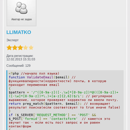
LLIMATKO
Эксперт
Дата регистрации:
12.02.2013 15:31:03
Сообщений: 129
<?
php
//начало пхп языка)
function
ValidateEmail
(
$email
)
//
функциявалидности(корректности) почты, в которую
приходит переменная email
{
$pattern
=
'/^([0-9a-z]([-.\w]*[0-9a-z])*@(([0-9a-z])+
([-\w]*[0-9a-z])*\.)+[a-z]{2,6})$/i'
;
// регулярное
выражение, которое проверяет корректно ли ввели почту.
return
preg_match
(
$pattern
,
$email
);
// возвращает
результат поиска(если соответсвует то true иначе false)
}
if
(
$_SERVER
[
'REQUEST_METHOD'
]
==
'POST'
&&
$_POST
[
'formid'
]
==
'contactsform'
// кажется это
звучит так - если есть пост запрос и он равен
контактформ