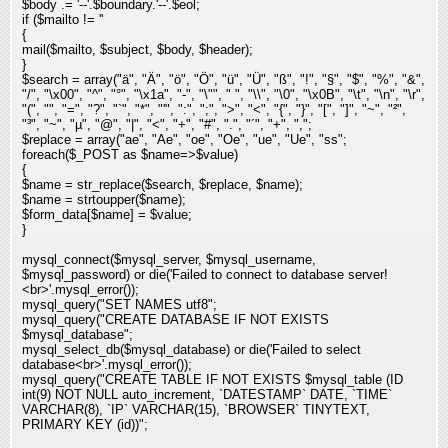
$body .= '--'.$boundary.'--'.$eol;
if ($mailto != ''
{
mail($mailto, $subject, $body, $header);
}
$search = array("ä", "Ä", "ö", "Ö", "ü", "Ü", "ß", "!", "§", "$", "%", "&",
"/", "\x00", "^", "°", "\x1a", "-", "\"", " ", "\\", "\0", "\x0B", "\t", "\n", "\r",
"(", "
", "=", "?", "`", "*", "'", ":", ";", ">", "<", "{", "}", "[", "]", "~", "²",
"³", "~", "µ", "@", "|", "<", "+", "#", ".", "´", "+", ","
;
$replace = array("ae", "Ae", "oe", "Oe", "ue", "Ue", "ss"
;
foreach($_POST as $name=>$value)
{
$name = str_replace($search, $replace, $name);
$name = strtoupper($name);
$form_data[$name] = $value;
}
mysql_connect($mysql_server, $mysql_username,
$mysql_password) or die('Failed to connect to database server!
<br>'.mysql_error());
mysql_query("SET NAMES utf8"
;
mysql_query("CREATE DATABASE IF NOT EXISTS
$mysql_database"
;
mysql_select_db($mysql_database) or die('Failed to select
database<br>'.mysql_error());
mysql_query("CREATE TABLE IF NOT EXISTS $mysql_table (ID
int(9) NOT NULL auto_increment, `DATESTAMP` DATE, `TIME`
VARCHAR(8), `IP` VARCHAR(15), `BROWSER` TINYTEXT,
PRIMARY KEY (id))"
;