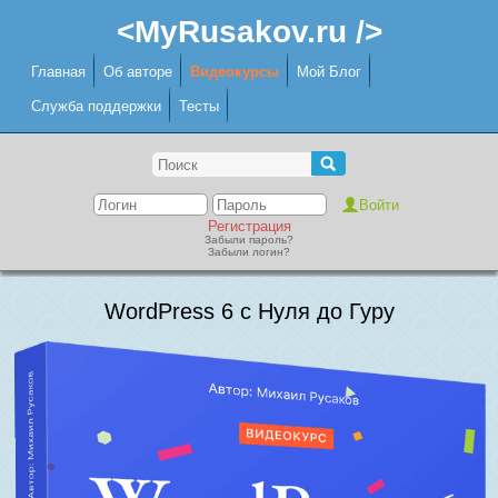
<MyRusakov.ru />
Главная
Об авторе
Видеокурсы
Мой Блог
Служба поддержки
Тесты
Регистрация
Забыли пароль?
Забыли логин?
WordPress 6 с Нуля до Гуру