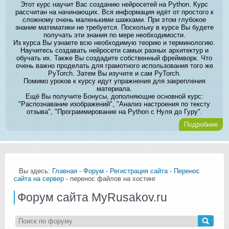
Этот курс научит Вас созданию нейросетей на Python. Курс
рассчитан на начинающих. Вся информация идёт от простого к
сложному очень маленькими шажками. При этом глубокое
знание математики не требуется. Поскольку в курсе Вы будете
получать эти знания по мере необходимости.
Из курса Вы узнаете всю необходимую теорию и терминологию.
Научитесь создавать нейросети самых разных архитектур и
обучать их. Также Вы создадите собственный фреймворк. Что
очень важно проделать для грамотного использования того же
PyTorch. Затем Вы изучите и сам PyTorch.
Помимо уроков к курсу идут упражнения для закрепления
материала.
Ещё Вы получите Бонусы, дополняющие основной курс:
"Распознавание изображений", "Анализ настроения по тексту
отзыва", "Программирование на Python с Нуля до Гуру".
Подробнее
Вы здесь:
Главная
-
Форум
-
Регистрация сайта
-
Перенос
сайта на сервер
- перенос файлов на хостинг
Форум сайта MyRusakov.ru