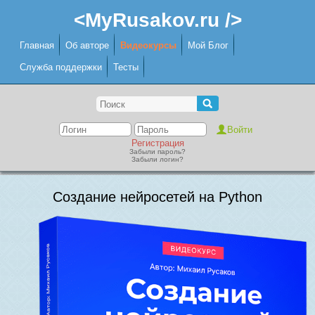
<MyRusakov.ru />
Главная
Об авторе
Видеокурсы
Мой Блог
Служба поддержки
Тесты
Регистрация
Забыли пароль?
Забыли логин?
Создание нейросетей на Python