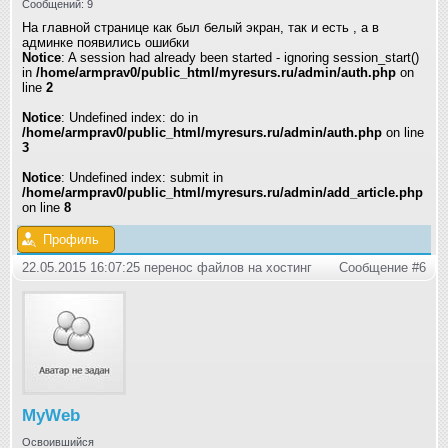
Сообщений: 9
На главной странице как был белый экран, так и есть , а в
админке появились ошибки
Notice
: A session had already been started - ignoring session_start()
in
/home/armprav0/public_html/myresurs.ru/admin/auth.php
on
line
2
Notice
: Undefined index: do in
/home/armprav0/public_html/myresurs.ru/admin/auth.php
on line
3
Notice
: Undefined index: submit in
/home/armprav0/public_html/myresurs.ru/admin/add_article.php
on line
8
Профиль
22.05.2015 16:07:25 перенос файлов на хостинг
Сообщение #6
MyWeb
Освоившийся