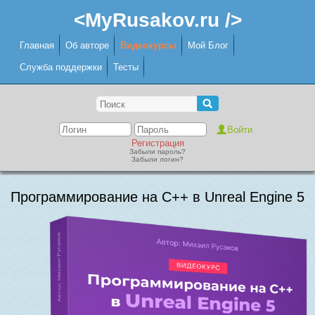
<MyRusakov.ru />
Главная
Об авторе
Видеокурсы
Мой Блог
Служба поддержки
Тесты
Регистрация
Забыли пароль?
Забыли логин?
Программирование на C++ в Unreal Engine 5