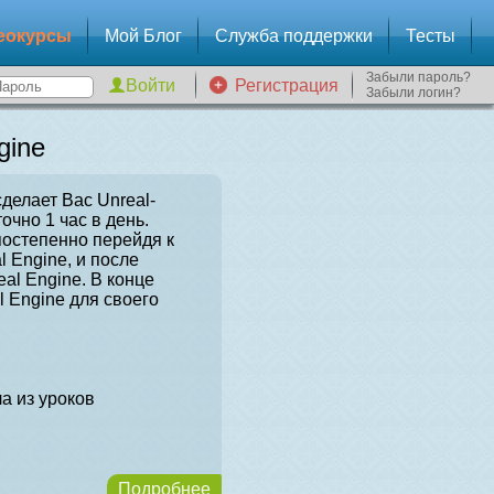
еокурсы
Мой Блог
Служба поддержки
Тесты
Забыли пароль?
Регистрация
Забыли логин?
gine
сделает Вас Unreal-
очно 1 час в день.
постепенно перейдя к
l Engine, и после
al Engine. В конце
l Engine для своего
а из уроков
Подробнее