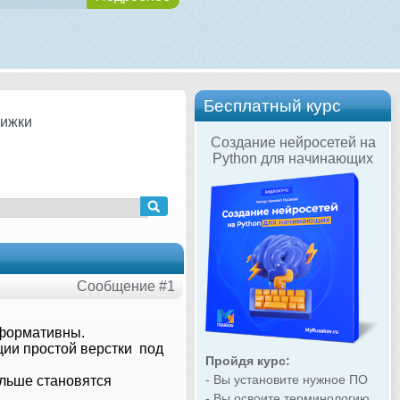
Бесплатный курс
вижки
Создание нейросетей на
Python для начинающих
Сообщение #1
нформативны.
ции простой верстки под
Пройдя курс:
- Вы установите нужное ПО
ольше становятся
- Вы освоите терминологию