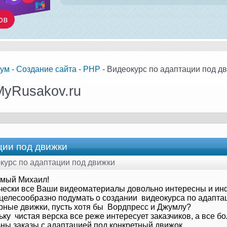
ум
-
Создание сайта
-
PHP
- Видеокурс по адаптации под д
MyRusakov.ru
ции под движки
окурс по адаптации под движки
мый Михаил!
чески все Ваши видеоматериалы довольно интересны и и
 целесообразно подумать о создании видеокурса по адапта
рные движки, пусть хотя бы Вордпресс и Джумлу?
ку чистая верска все реже интересует заказчиков, а все б
ьны заказы с адаптацией под конкретный движок.