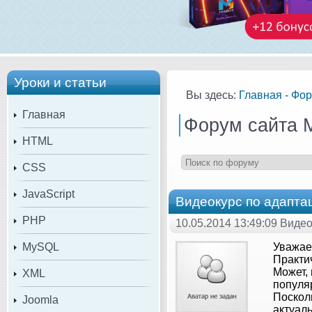
Уроки и статьи
Вы здесь:
Главная
-
Фор
Главная
Форум сайта 
HTML
CSS
JavaScript
Видеокурс по адапта
PHP
10.05.2014 13:49:09 Виде
MySQL
Уважае
Практи
Может,
XML
популя
Посколь
Joomla
актуал