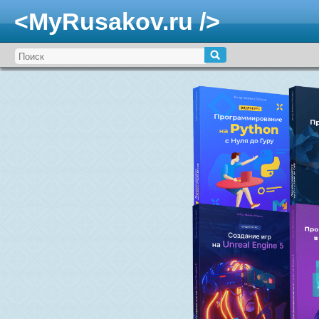
<MyRusakov.ru />