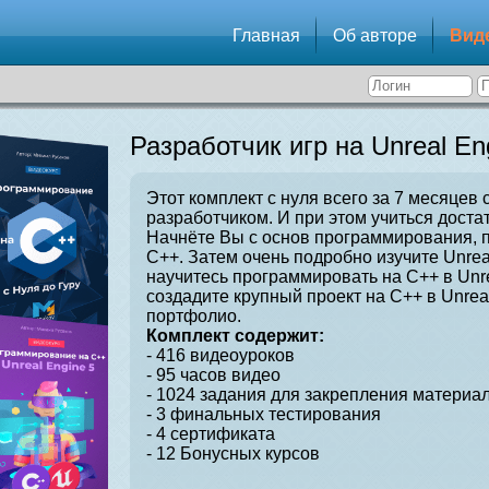
Главная
Об авторе
Вид
Разработчик игр на Unreal En
Этот комплект с нуля всего за 7 месяцев 
разработчиком. И при этом учиться достат
Начнёте Вы с основ программирования, 
C++. Затем очень подробно изучите Unrea
научитесь программировать на C++ в Unre
создадите крупный проект на C++ в Unrea
портфолио.
Комплект содержит:
- 416 видеоуроков
- 95 часов видео
- 1024 задания для закрепления материал
- 3 финальных тестирования
- 4 сертификата
- 12 Бонусных курсов