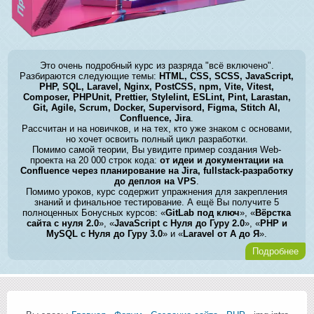
Это очень подробный курс из разряда "всё включено".
Разбираются следующие темы:
HTML, CSS, SCSS, JavaScript,
PHP, SQL, Laravel, Nginx, PostCSS, npm, Vite, Vitest,
Composer, PHPUnit, Prettier, Stylelint, ESLint, Pint, Larastan,
Git, Agile, Scrum, Docker, Supervisord, Figma, Stitch AI,
Confluence, Jira
.
Рассчитан и на новичков, и на тех, кто уже знаком с основами,
но хочет освоить полный цикл разработки.
Помимо самой теории, Вы увидите пример создания Web-
проекта на 20 000 строк кода:
от идеи и документации на
Confluence через планирование на Jira, fullstack-разработку
до деплоя на VPS
.
Помимо уроков, курс содержит упражнения для закрепления
знаний и финальное тестирование. А ещё Вы получите 5
полноценных Бонусных курсов: «
GitLab под ключ
», «
Вёрстка
сайта с нуля 2.0
», «
JavaScript с Нуля до Гуру 2.0
», «
PHP и
MySQL с Нуля до Гуру 3.0
» и «
Laravel от А до Я
».
Подробнее