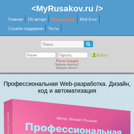
<MyRusakov.ru />
Главная
Об авторе
Видеокурсы
Мой Блог
Служба поддержки
Тесты
Регистрация
Забыли пароль?
Забыли логин?
Профессиональная Web-разработка. Дизайн,
код и автоматизация