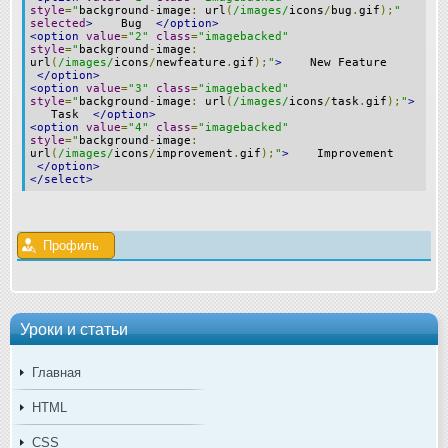
style
=
"
background
-
image
:
url
(
/images/
icons
/
bug
.
gif
);
"
selected
>
Bug
</option>
<option
value
=
"2"
class
=
"imagebacked"
style
=
"
background
-
image
:
url
(
/images/
icons
/
newfeature
.
gif
);
"
>
New Feature
</option>
<option
value
=
"3"
class
=
"imagebacked"
style
=
"
background
-
image
:
url
(
/images/
icons
/
task
.
gif
);
"
>
Task
</option>
<option
value
=
"4"
class
=
"imagebacked"
style
=
"
background
-
image
:
url
(
/images/
icons
/
improvement
.
gif
);
"
>
Improvement
</option>
</select>
Профиль
Уроки и статьи
Главная
HTML
CSS