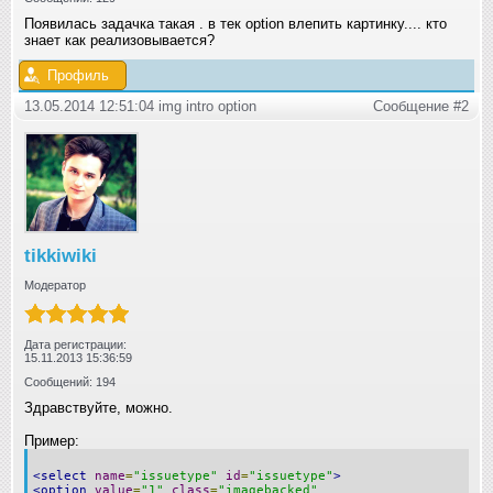
Появилась задачка такая . в тек option влепить картинку.... кто
знает как реализовывается?
Профиль
13.05.2014 12:51:04 img intro option
Сообщение #2
tikkiwiki
Модератор
Дата регистрации:
15.11.2013 15:36:59
Сообщений: 194
Здравствуйте, можно.
Пример:
<select
name
=
"issuetype"
id
=
"issuetype"
>
<option
value
=
"1"
class
=
"imagebacked"